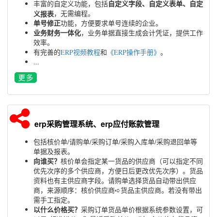
自定义字段、自定义表单、自定
丰富的自定义功能，包括
义报表
，无需编程。
单号修正
功能，方便要求单号连续的企业。
业务财务一体化
，业务单据直接生成会计凭证，提供工作
效率。
有完善的
ERP视频教程
和
《ERP操作手册》
。
...
erp采购管理系统、erp应付账款管理
包括核价单/请购单/采购订单/采购入库单/采购退回单等
单据及报表。
向谁买？
核价单会指定某一货品的供应商（可以指定不同
优先次序的多个供应商，方便日后更改优先次序）。货品
资料也有主供应商字段。请购单选择货品自动带出供应
商，来源顺序：核价供应商➪货品主供应商。若没有带出
需手工指定。
以什么价格买？
采购订单货品单价根据系统参数设置，可