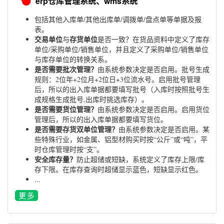
erp仓库管理系统、wms系统
包括其他入库单/其他出库单/调拨单/盘点单等单据及报
表。
交易单位
存货单位
与
是否一致？在货品资料中定义了库存
单位/采购单位/销售单位，并且定义了采购单位/销售单位
与库存单位的转换关系。
是否需要批次管理？
由系统参数决定是否启用。批号生成
规则：2位年+2位月+2位日+3位流水号。启用批号管理
后，所以的出入库单据都要填写批号（入库时按照批号生
成规格生成批号,出库时挑选库存）。
是否需要货位管理？
由系统参数决定是否启用。启用货位
管理后，所以的出入库单据都要填写货位。
是否需要存货双单位管理？
由系统参数决定是否启用。某
些特殊行业，如金属、铝型材购买时按“公斤”或“吨”，平
时仓库管理时按“支”。
安全库存量？
防止超储或短缺，系统定义了库存上限/库
存下限。在库存查询时超储显示蓝色，短缺显示红色。
...