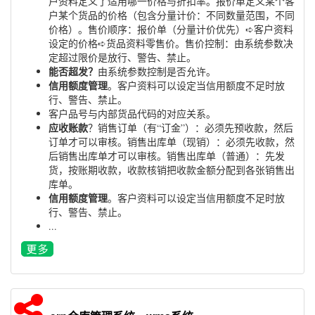
户资料定义了适用哪一价格与折扣率。报价单定义某个客
户某个货品的价格（包含分量计价：不同数量范围，不同
价格）。售价顺序：报价单（分量计价优先）➪客户资料
设定的价格➪货品资料零售价。售价控制：由系统参数决
定超过限价是放行、警告、禁止。
能否超发？
由系统参数控制是否允许。
信用额度管理
。客户资料可以设定当信用额度不足时放
行、警告、禁止。
客户品号与内部货品代码的对应关系。
应收账款
？销售订单（有“订金”）：必须先预收款，然后
订单才可以审核。销售出库单（现销）：必须先收款，然
后销售出库单才可以审核。销售出库单（普通）：先发
货，按账期收款，收款核销把收款金额分配到各张销售出
库单。
信用额度管理
。客户资料可以设定当信用额度不足时放
行、警告、禁止。
...