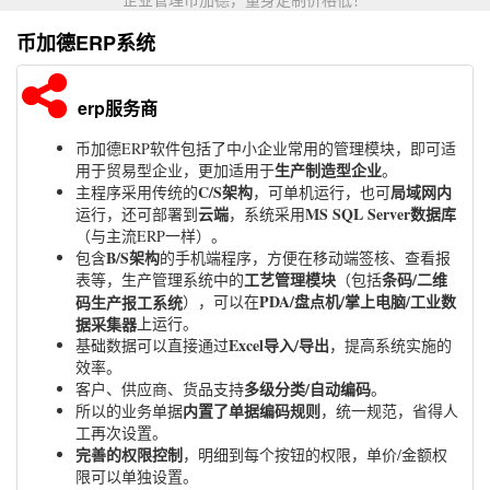
币加德ERP系统
erp服务商
币加德ERP软件包括了中小企业常用的管理模块，即可适
生产制造型企业
用于贸易型企业，更加适用于
。
C/S架构
局域网内
主程序采用传统的
，可单机运行，也可
云端
MS SQL Server数据库
运行，还可部署到
，系统采用
（与主流ERP一样）。
B/S架构
包含
的手机端程序，方便在移动端签核、查看报
工艺管理模块
条码/二维
表等，生产管理系统中的
（包括
PDA/盘点机/掌上电脑/工业数
码生产报工系统
），可以在
据采集器
上运行。
Excel导入/导出
基础数据可以直接通过
，提高系统实施的
效率。
多级分类/自动编码
客户、供应商、货品支持
。
内置了单据编码规则
所以的业务单据
，统一规范，省得人
工再次设置。
完善的权限控制
，明细到每个按钮的权限，单价/金额权
限可以单独设置。