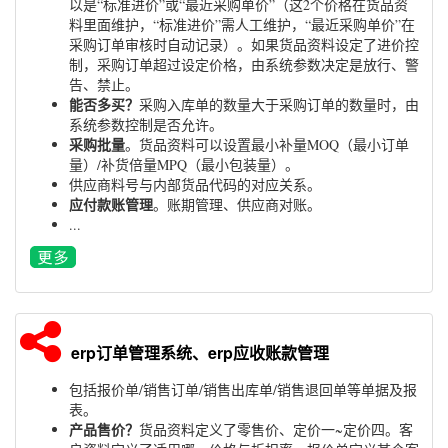
以是“标准进价”或“最近采购单价”（这2个价格在货品资
料里面维护，“标准进价”需人工维护，“最近采购单价”在
采购订单审核时自动记录）。如果货品资料设定了进价控
制，采购订单超过设定价格，由系统参数决定是放行、警
告、禁止。
能否多买？
采购入库单的数量大于采购订单的数量时，由
系统参数控制是否允许。
采购批量
。货品资料可以设置最小补量MOQ（最小订单
量）/补货倍量MPQ（最小包装量）。
供应商料号与内部货品代码的对应关系。
应付款账管理
。账期管理、供应商对账。
...
erp订单管理系统、erp应收账款管理
包括报价单/销售订单/销售出库单/销售退回单等单据及报
表。
产品售价？
货品资料定义了零售价、定价一~定价四。客