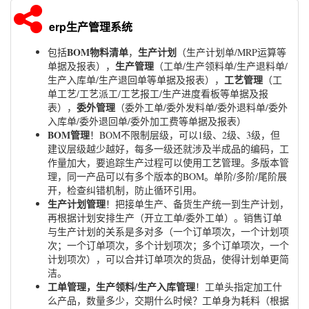
erp生产管理系统
BOM物料清单
生产计划
包括
，
（生产计划单/MRP运算等
生产管理
单据及报表），
（工单/生产领料单/生产退料单/
工艺管理
生产入库单/生产退回单等单据及报表），
（工
单工艺/工艺派工/工艺报工/生产进度看板等单据及报
委外管理
表），
（委外工单/委外发料单/委外退料单/委外
入库单/委外退回单/委外加工费等单据及报表）
BOM管理
！BOM不限制层级，可以1级、2级、3级，但
建议层级越少越好，每多一级还就涉及半成品的编码，工
作量加大，要追踪生产过程可以使用工艺管理。多版本管
理，同一产品可以有多个版本的BOM。单阶/多阶/尾阶展
开，检查纠错机制，防止循环引用。
生产计划管理
！把接单生产、备货生产统一到生产计划，
再根据计划安排生产（开立工单/委外工单）。销售订单
与生产计划的关系是多对多（一个订单项次，一个计划项
次；一个订单项次，多个计划项次；多个订单项次，一个
计划项次），可以合并订单项次的货品，使得计划单更简
洁。
工单管理，生产领料/生产入库管理
！工单头指定加工什
么产品，数量多少，交期什么时候？工单身为耗料（根据