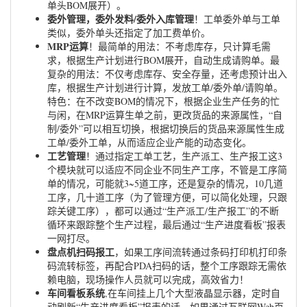
单头BOM展开）。
委外管理，委外发料/委外入库管理
！工单委外单与工单
类似，委外单头还指定了加工费单价。
MRP运算
！最简单的用法：不考虑库存，只计算毛需
求，根据生产计划进行BOM展开，自动生成请购单。最
复杂的用法：不仅考虑库存、安全存量，还考虑预计出入
库，根据生产计划进行计算，发放工单/委外单/请购单。
特色：在不改变BOM的情况下，根据企业生产任务的忙
与闲，在MRP运算生单之前，更改货品的来源属性，“自
制/委外”可以相互切换，根据切换后的货品来源属性生成
工单/委外工单，从而适应企业产能的动态变化。
工艺管理
！通过指定工单工艺，生产派工、生产报工这3
个模块就可以适应不同企业不同生产工序，不管是工序简
单的情况，可能就3~5道工序，还是复杂的情况，10几道
工序，几十道工序（为了管理方便，可以简化处理，只跟
踪关键工序），都可以通过“生产派工/生产报工”的不断
循环来跟踪整个生产过程，最后通过“生产进度看板”报表
一网打尽。
盘点机扫码报工
，如果工序间流转通过条码打印机打印条
码流转标签，再配合PDA扫码的话，整个工序跟踪无需依
赖电脑，现场操作人员就可以完成，高效省力！
车间看板系统
,在车间挂上几个大型液晶显示器，定时自
动刷新“生产进度看板”报表的话，如果通过互联网Web页