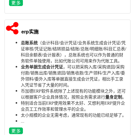
erp实施
总账系统
（会计科目/会计凭证/业务系统生成会计凭证/凭
证审核/凭证记账/结转损益/结账/总账/明细账/科目汇总表/
科目余额表/会计报表），总账系统也可以作为普通的财
务软件单独使用，比如代账公司可用来作为代账工具。
业务单据生成会计凭证
，可以把采购入库/采购退回/采购
付款/销售出库/销售退回/销售收款/生产领料/生产入库/委
外领料/委外入库等单据直接生成会计凭证，相比手工录
入凭证节省了大量的时间。
币加德ERP软件系统除了上述现有的功能模块之外，还可
量身定制
以根据客户企业具体情况，按照业务需求进行
。
特别适合当前ERP使用效果不太好、又想利用ERP提升企
业员工工作效率和管理水平的企业。
太小规模的企业无需考虑，通常现有的功能已经足够了。
...