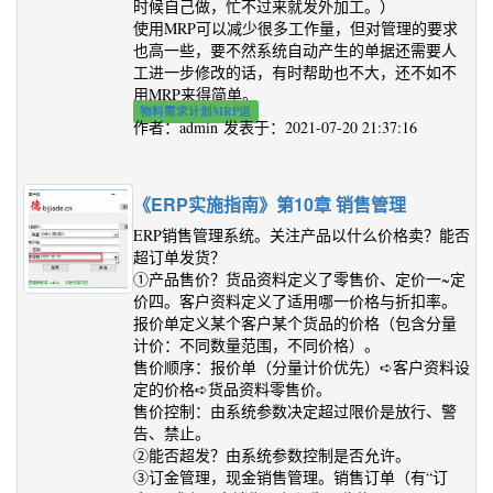
时候自己做，忙不过来就发外加工。）
使用MRP可以减少很多工作量，但对管理的要求
也高一些，要不然系统自动产生的单据还需要人
工进一步修改的话，有时帮助也不大，还不如不
用MRP来得简单。
物料需求计划MRP运
作者：admin 发表于：2021-07-20 21:37:16
《ERP实施指南》第10章 销售管理
ERP销售管理系统。关注产品以什么价格卖？能否
超订单发货？
①产品售价？货品资料定义了零售价、定价一~定
价四。客户资料定义了适用哪一价格与折扣率。
报价单定义某个客户某个货品的价格（包含分量
计价：不同数量范围，不同价格）。
售价顺序：报价单（分量计价优先）➪客户资料设
定的价格➪货品资料零售价。
售价控制：由系统参数决定超过限价是放行、警
告、禁止。
②能否超发？由系统参数控制是否允许。
③订金管理，现金销售管理。销售订单（有“订