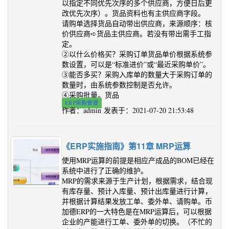
以指定不同优先次序的多个供应商，方便日后更
改优先次序）。货品资料也有主供应商字段。
请购单选择货品自动带出供应商，来源顺序：核
价供应商➪货品主供应商。若没有带出需手工指
定。
②以什么价格买？采购订单货品单价根据系统参
数设置，可以是“标准进价”或“最近采购单价”。
③能否多买？采购入库单的数量大于采购订单的
数量时，由系统参数控制是否允许。
④采购批量。货品
ERP采购管理
作者：admin 发表于：2021-07-20 21:53:48
《ERP实施指南》第11章 MRP运算
使用MRP运算的前提是相应产成品的BOM已经在
系统中进行了正确的维护。
MRP的需求来源于生产计划，根据需求，结合现
有库存量、预计入库量、预计出库量进行计算，
并根据计算结果发放工单、委外单、请购单。币
加德ERP的一大特色是在MRP运算后，可以根据
企业的产能进行工单、委外单的切换。（不忙的