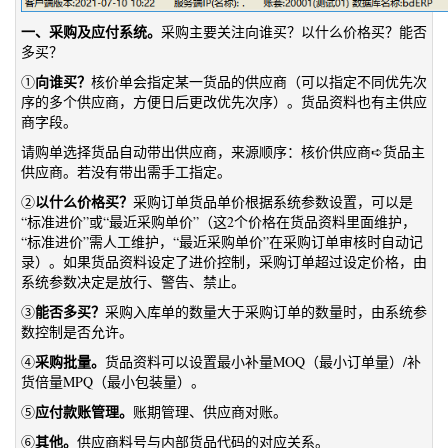
一、采购及应付系统。
采购主要关注向谁买？以什么价格买？能否
多买？
向谁买？
①
核价单会指定某一货品的供应商（可以指定不同优先次
序的多个供应商，方便日后更改优先次序）。货品资料也有主供应
商字段。
请购单选择货品自动带出供应商，来源顺序：核价供应商➪货品主
供应商。若没有带出需手工指定。
以什么价格买？
②
采购订单货品单价根据系统参数设置，可以是
“标准进价”或“最近采购单价”（这2个价格在货品资料里面维护，
“标准进价”需人工维护，“最近采购单价”在采购订单审核时自动记
录）。如果货品资料设定了进价控制，采购订单超过设定价格，由
系统参数决定是放行、警告、禁止。
能否多买？
③
采购入库单的数量大于采购订单的数量时，由系统参
数控制是否允许。
采购批量。
④
货品资料可以设置最小补量MOQ（最小订单量）/补
货倍量MPQ（最小包装量）。
应付款账管理。
⑤
账期管理、供应商对账。
其他。
⑥
供应商料号与内部货品代码的对应关系。