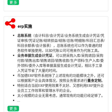
erp实施
总账系统
（会计科目/会计凭证/业务系统生成会计凭证/凭
证审核/凭证记账/结转损益/结账/总账/明细账/科目汇总表/
科目余额表/会计报表），总账系统也可以作为普通的财
务软件单独使用，比如代账公司可用来作为代账工具。
业务单据生成会计凭证
，可以把采购入库/采购退回/采购
付款/销售出库/销售退回/销售收款/生产领料/生产入库/委
外领料/委外入库等单据直接生成会计凭证，相比手工录
入凭证节省了大量的时间。
币加德ERP软件系统除了上述现有的功能模块之外，还可
量身定制
以根据客户企业具体情况，按照业务需求进行
。
特别适合当前ERP使用效果不太好、又想利用ERP提升企
业员工工作效率和管理水平的企业。
太小规模的企业无需考虑，通常现有的功能已经足够了。
...