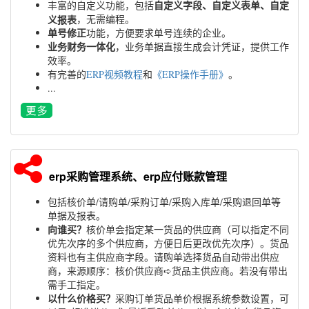
自定义字段、自定义表单、自定
丰富的自定义功能，包括
义报表
，无需编程。
单号修正
功能，方便要求单号连续的企业。
业务财务一体化
，业务单据直接生成会计凭证，提供工作
效率。
有完善的
ERP视频教程
和
《ERP操作手册》
。
...
erp采购管理系统、erp应付账款管理
包括核价单/请购单/采购订单/采购入库单/采购退回单等
单据及报表。
向谁买？
核价单会指定某一货品的供应商（可以指定不同
优先次序的多个供应商，方便日后更改优先次序）。货品
资料也有主供应商字段。请购单选择货品自动带出供应
商，来源顺序：核价供应商➪货品主供应商。若没有带出
需手工指定。
以什么价格买？
采购订单货品单价根据系统参数设置，可