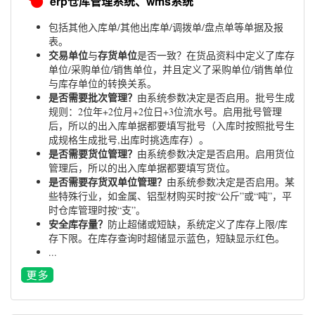
erp仓库管理系统、wms系统
包括其他入库单/其他出库单/调拨单/盘点单等单据及报
表。
交易单位
存货单位
与
是否一致？在货品资料中定义了库存
单位/采购单位/销售单位，并且定义了采购单位/销售单位
与库存单位的转换关系。
是否需要批次管理？
由系统参数决定是否启用。批号生成
规则：2位年+2位月+2位日+3位流水号。启用批号管理
后，所以的出入库单据都要填写批号（入库时按照批号生
成规格生成批号,出库时挑选库存）。
是否需要货位管理？
由系统参数决定是否启用。启用货位
管理后，所以的出入库单据都要填写货位。
是否需要存货双单位管理？
由系统参数决定是否启用。某
些特殊行业，如金属、铝型材购买时按“公斤”或“吨”，平
时仓库管理时按“支”。
安全库存量？
防止超储或短缺，系统定义了库存上限/库
存下限。在库存查询时超储显示蓝色，短缺显示红色。
...