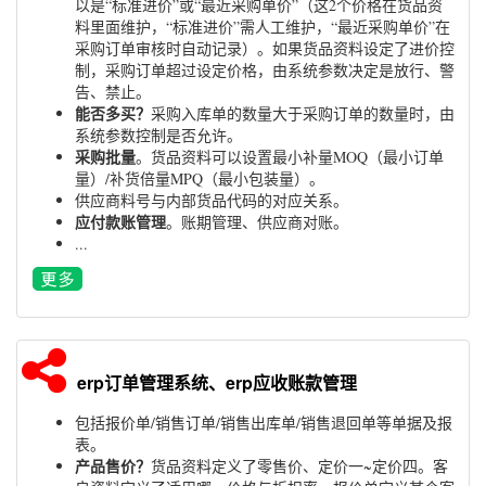
以是“标准进价”或“最近采购单价”（这2个价格在货品资
料里面维护，“标准进价”需人工维护，“最近采购单价”在
采购订单审核时自动记录）。如果货品资料设定了进价控
制，采购订单超过设定价格，由系统参数决定是放行、警
告、禁止。
能否多买？
采购入库单的数量大于采购订单的数量时，由
系统参数控制是否允许。
采购批量
。货品资料可以设置最小补量MOQ（最小订单
量）/补货倍量MPQ（最小包装量）。
供应商料号与内部货品代码的对应关系。
应付款账管理
。账期管理、供应商对账。
...
erp订单管理系统、erp应收账款管理
包括报价单/销售订单/销售出库单/销售退回单等单据及报
表。
产品售价？
货品资料定义了零售价、定价一~定价四。客