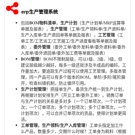
erp生产管理系统
BOM物料清单
生产计划
包括
，
（生产计划单/MRP运算等
生产管理
单据及报表），
（工单/生产领料单/生产退料单/
工艺管理
生产入库单/生产退回单等单据及报表），
（工
单工艺/工艺派工/工艺报工/生产进度看板等单据及报
委外管理
表），
（委外工单/委外发料单/委外退料单/委外
入库单/委外退回单/委外加工费等单据及报表）
BOM管理
！BOM不限制层级，可以1级、2级、3级，但
建议层级越少越好，每多一级还就涉及半成品的编码，工
作量加大，要追踪生产过程可以使用工艺管理。多版本管
理，同一产品可以有多个版本的BOM。单阶/多阶/尾阶展
开，检查纠错机制，防止循环引用。
生产计划管理
！把接单生产、备货生产统一到生产计划，
再根据计划安排生产（开立工单/委外工单）。销售订单
与生产计划的关系是多对多（一个订单项次，一个计划项
次；一个订单项次，多个计划项次；多个订单项次，一个
计划项次），可以合并订单项次的货品，使得计划单更简
洁。
工单管理，生产领料/生产入库管理
！工单头指定加工什
么产品，数量多少，交期什么时候？工单身为耗料（根据