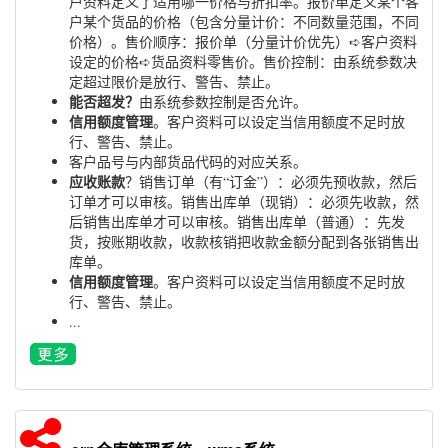
户资料定义了适用哪一价格与折扣率。报价单定义某个客
户某个货品的价格（包含分量计价：不同数量范围，不同
价格）。售价顺序：报价单（分量计价优先）➪客户资料
设定的价格➪货品资料零售价。售价控制：由系统参数决
定超过限价是放行、警告、禁止。
能否超发？
由系统参数控制是否允许。
信用额度管理
。客户资料可以设定当信用额度不足时放
行、警告、禁止。
客户品号与内部货品代码的对应关系。
应收账款
？销售订单（有“订金”）：必须先预收款，然后
订单才可以审核。销售出库单（现销）：必须先收款，然
后销售出库单才可以审核。销售出库单（普通）：先发
货，按账期收款，收款核销把收款金额分配到各张销售出
库单。
信用额度管理
。客户资料可以设定当信用额度不足时放
行、警告、禁止。
...