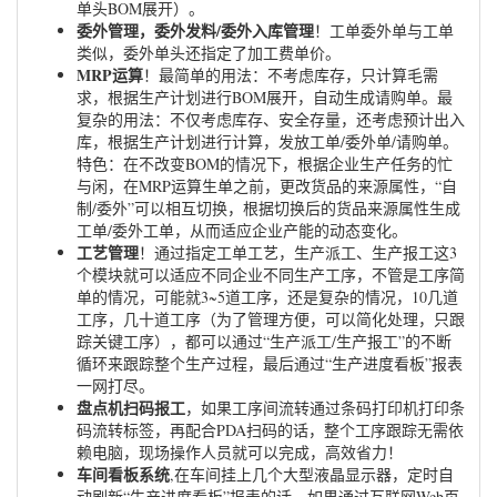
单头BOM展开）。
委外管理，委外发料/委外入库管理
！工单委外单与工单
类似，委外单头还指定了加工费单价。
MRP运算
！最简单的用法：不考虑库存，只计算毛需
求，根据生产计划进行BOM展开，自动生成请购单。最
复杂的用法：不仅考虑库存、安全存量，还考虑预计出入
库，根据生产计划进行计算，发放工单/委外单/请购单。
特色：在不改变BOM的情况下，根据企业生产任务的忙
与闲，在MRP运算生单之前，更改货品的来源属性，“自
制/委外”可以相互切换，根据切换后的货品来源属性生成
工单/委外工单，从而适应企业产能的动态变化。
工艺管理
！通过指定工单工艺，生产派工、生产报工这3
个模块就可以适应不同企业不同生产工序，不管是工序简
单的情况，可能就3~5道工序，还是复杂的情况，10几道
工序，几十道工序（为了管理方便，可以简化处理，只跟
踪关键工序），都可以通过“生产派工/生产报工”的不断
循环来跟踪整个生产过程，最后通过“生产进度看板”报表
一网打尽。
盘点机扫码报工
，如果工序间流转通过条码打印机打印条
码流转标签，再配合PDA扫码的话，整个工序跟踪无需依
赖电脑，现场操作人员就可以完成，高效省力！
车间看板系统
,在车间挂上几个大型液晶显示器，定时自
动刷新“生产进度看板”报表的话，如果通过互联网Web页