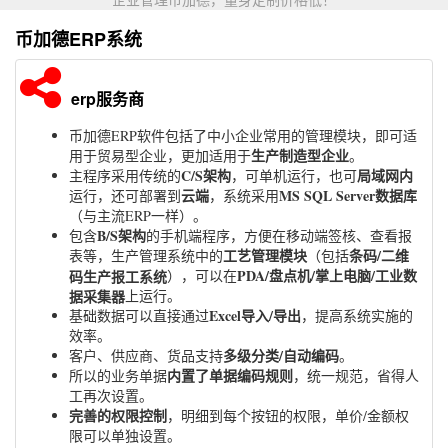
币加德ERP系统
erp服务商
币加德ERP软件包括了中小企业常用的管理模块，即可适
生产制造型企业
用于贸易型企业，更加适用于
。
C/S架构
局域网内
主程序采用传统的
，可单机运行，也可
云端
MS SQL Server数据库
运行，还可部署到
，系统采用
（与主流ERP一样）。
B/S架构
包含
的手机端程序，方便在移动端签核、查看报
工艺管理模块
条码/二维
表等，生产管理系统中的
（包括
PDA/盘点机/掌上电脑/工业数
码生产报工系统
），可以在
据采集器
上运行。
Excel导入/导出
基础数据可以直接通过
，提高系统实施的
效率。
多级分类/自动编码
客户、供应商、货品支持
。
内置了单据编码规则
所以的业务单据
，统一规范，省得人
工再次设置。
完善的权限控制
，明细到每个按钮的权限，单价/金额权
限可以单独设置。