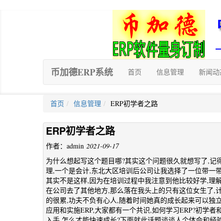
币加德ERP系统
首页
信息管理
新闻动
首页
信息管理
ERP初学者之路
ERP初学者之路
作者：admin
2021-09-17
为什么想起写这个题目哪?其实这个问题很久就想写了,记得
理,一个是会计,东北大区培训后公司让我选择了一位带一带
其实不是这样,因为在培训过程中我注意到他比较好学,理解
在公司去了其他地方,那么落在我头上的只有这位女生了,
的很累,功夫不负有心人,随着时间她真的成长起来可以独
应用和实施ERP,大家都有一个共识,如何学习ERP?初学
入手,怎么才能快速成长?下面就此话题谈谈人个体会和经验