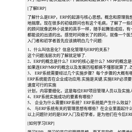
[了解ERP]
了解什么是ERP，ERP的起源与核心思想。概念和原理
地揣摩。现在很多的初级顾问也有这个毛病，了解了一些
的顾问就像武林小说里的高手一样，随手起舞皆成招，有
都能说的出道的出。感觉时间做长了的顾问，就像一个医
入门者和初学者首先应该搞明白几个问题:
1、什么叫信息化？信息化管理与ERP的关系？
这个问题浅层次的了解就足够了.
2、ERP的概念是什么？ERP的核心是什么？MRP的概念
如果连ERP/MRP的概念以及发展历程都搞不懂那就算了..改
3、 ERP系统需要经过几个实施步骤？每个步骤的大概有
ERP系统能否在企业成功应用,实施是关键,实施ERP必
速度可行的实施
计划，内容要细化，这是每位ERP项目管理人员以及实施
4、ERP系统实施成功的要素有哪些？
5、 企业为什么需要ERP系统？ERP系统能产生什么效益
6、 与ERP系统有关的管理思想有哪些？在企业里面起什
以上问题针对的是ERP入门及初学者，是为他们在今后ER
[如何学习ERP]
学习ERP，学习的是它的管理思想，而不是软件，如果单