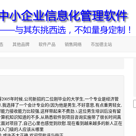
态
其他品牌
软件产品
销售网络
币加德主站
2005年时候,公司新招的二位刚毕业的大学生,一个专业是经济管
,我选择了一个会计专业的(因为他是男生,不好意思,有点重男轻女,
能力接收能力比较强,这样带起来不费劲.),这位男生培训后没有留
计算机知识知道的不多,从熟悉软件到项目咨询实施带了很长时间真
立面对项目了,自己心里也感觉到欣慰.现在看到越来越多的新人正在
者和入门级的人应该从哪里
,或许不太正确,欢迎您批评与指正。