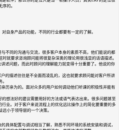
无序的。
识，对自身产品的功能，不同的行业都要有一定的了解。
要与不同的沟通与交流，很多客户本身的素质不高，他们能说的都
这时就要求咨询顾问能将很复杂深奥的理论用很浅显的话语描述。
去讲述问题，而此时顾问的理解能力就变得十分重要了。他说的你
客户的描述往往是不全面而凌乱的，这也就要求顾问能对客户所讲
务。
问亲历亲为的。面对众多的用户如何调动他们听课的积极性并能有
有好的想法好的建议需要用好的方法或语气表达出来。很多问题甚至
造的行业。对于客户来说流程上的优化远比操作上的简化要重要的多
益远小于领导层的一个决策。
模块的具体配置与调试相当了解，熟悉不同环境的系统安装和调试，