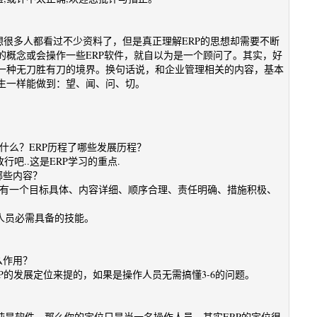
我想很多人都看过不少资料了，但是真正理解ERP的思想却需要不断
的概念或会操作一些ERP软件，就自以为是一个顾问了。其实，好
一种无刀胜有刀的境界。换句话说，和企业管理相关的内容，基本
生一样能做到：望、闻、问、切。
是什么？ERP历程了哪些发展历程？
行吧..这是ERP学习的重点.
哪些内容？
须要有一个目标具体、内容详细、顺序合理、责任明确、措施积极、
人员必需具备的技能。
？
么作用？
P的发展定位来提的，如果是操作人员无需搞懂3-6的问题。
纯是软件，那么你的定位只是当一名操作人员，其实ERP的定位很