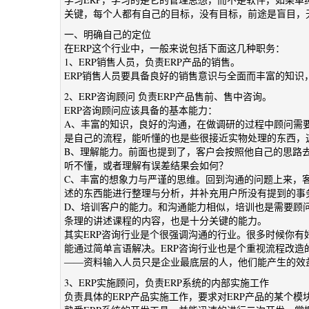
关键，每个人都有自己的目标，没有目标，前途是盲目，
一、明确自己的定位
在ERP这个行业中，一般来说包括下面这几种职务：
1、ERP销售人员，负责ERP产品的销售。
ERP销售人员要具备良好的销售意识与全面而丰富的知
2、ERP咨询顾问 负责ERP产品售前、售中咨询。
ERP咨询顾问应该具备的基本能力：
A、丰富的知识，良好的沟通，在做调研的过程中顾问需
是自己的流程，能听懂的也是些很接近实物处理的东西，
B、理解能力。前面也提到了，客户会按照他自己的思路
听不懂，或者理解有误差结果会如何？
C、丰富的想象力与严谨的思维。回到沟通的问题上来，
述的东西能进行整理与分析，并补充用户所没有提到的事
D、培训客户的能力。和沟通能力相似，培训也是需要顾
条理的讲述课程的内容，也是十分关键的能力。
其实ERP咨询行业是个很强调沟通的行业。很多时候你
能通过简单言语解决。ERP咨询行业也是个重视流程改
――资料输入人员只是企业最底层的人，他们能产生的效
3、ERP实施顾问，负责ERP系统的内部实施工作
负责具体的ERP产品实施工作，要求对ERP产品的某个