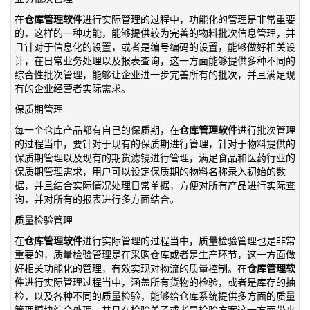
仓库管理软件
在
进行实际管理的过程中，功能化的管理是非常重要
的，这样的一种功能，能够提供较为完善的物料批次信息管理，并
且针对于信息化的设置，或者是编号编码的设置，能够做好相关设
计，在日常业务处理以及报表查询，这一方面能够提供多种不同的
综合性批次管理，能够让企业进一步完善所有的批次，并且满足现
有的企业经营者实际需求。
保质期管理
仓库管理软件
每一个仓库产品都有自己的保质期，在
进行批次管理
的过程当中，要针对于现有的保质期进行管理，针对于物料提供的
保质期管理以及现有的期货滤镜进行管理，满足食品和医药行业的
保质期管理需求，用户可以设定保质期的物料名称录入初始的数
据，并且结合实际情况处理日常单据，方便对所有产品进行实际查
询，并对所有的报表进行多方面结合。
质量检验管理
仓库管理软件
在
进行实际管理的过程当中，质量检验管理也是非常
重要的，质量检验管理是在采购仓库或者是生产环节，这一方面做
仓库管理软
好相关功能化的管理，有效实现对物流的质量控制。在
件
进行实际管理过程当中，涵盖所有货物的检验，或者是库存的抽
检，以及各种不同的质量检验，能够给仓库系统提供多方面的质量
管理模块综合处理，并且在检验单子或者是检验方案这一方面带来