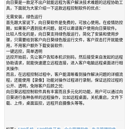
向日葵是一款足不出户就能远程为客户解决技术难题的远程协助工
具，下面就为大家介绍一下这款远程控制软件的优点：
无需安装，绿色运行
首先跟大家说下，向日葵软件是免费的，可放心使用。在疫情防控
期，如果客户遇到技术问题，就可以邀请客户使用向日葵软件。
比较人性化的是，向日葵支持绿色版运行，简化了安装和使用步
骤，只需要给到客户向日葵绿色版运行文件，客户双击打开就能使
用，不用客户额外下载安装软件;
一键远控，简单透明
远控开始前，先让客户告知本机识别码，然后接受来自发起的远程
协助请求，就能快速建立远程连接，进入客户电脑远程桌面进行相
关操作;
而且，在远程控制过程中，客户能清晰看到操作解决问题的详细流
程，还能使用【录像】功能对操作过程进行录制，保证远控过程的
公开、透明，免除客户后顾之忧;
向日葵远程控制软件具有丰富而且多元化的功能，用户可以通过向
日葵进行各种各样的远程操作，比如远程桌面，关机重启，文件下
载、上传，桌面监控，远程开启摄像头等等。