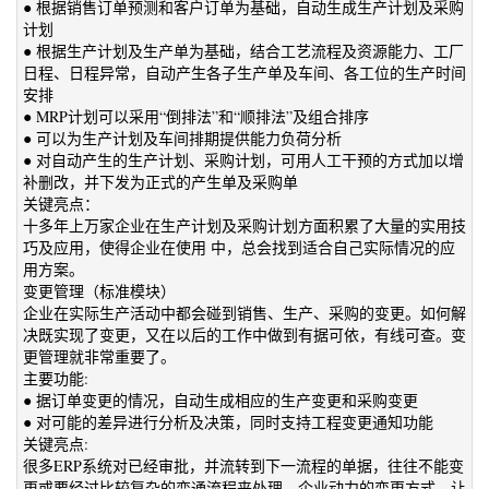
● 根据销售订单预测和客户订单为基础，自动生成生产计划及采购
计划
● 根据生产计划及生产单为基础，结合工艺流程及资源能力、工厂
日程、日程异常，自动产生各子生产单及车间、各工位的生产时间
安排
● MRP计划可以采用“倒排法”和“顺排法”及组合排序
● 可以为生产计划及车间排期提供能力负荷分析
● 对自动产生的生产计划、采购计划，可用人工干预的方式加以增
补删改，并下发为正式的产生单及采购单
关键亮点：
十多年上万家企业在生产计划及采购计划方面积累了大量的实用技
巧及应用，使得企业在使用 中，总会找到适合自己实际情况的应
用方案。
变更管理（标准模块）
企业在实际生产活动中都会碰到销售、生产、采购的变更。如何解
决既实现了变更，又在以后的工作中做到有据可依，有线可查。变
更管理就非常重要了。
主要功能:
● 据订单变更的情况，自动生成相应的生产变更和采购变更
● 对可能的差异进行分析及决策，同时支持工程变更通知功能
关键亮点:
很多ERP系统对已经审批，并流转到下一流程的单据，往往不能变
更或要经过比较复杂的变通流程来处理，企业动力的变更方式，让