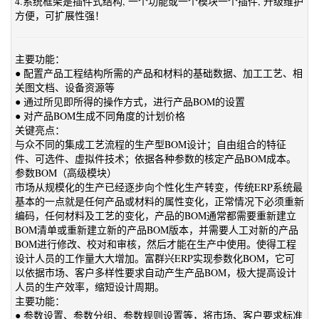
4.系统框架是插件式结构, 一个功能或一个模块一个插件, 升级维护
方便，可扩展性强！
主要功能：
● 配置产品工程结构所需的产品和材料的基础数据、加工工艺、相
关图文档、设备资源等
● 通过所见即所得的操作方式，进行产品BOM的设置
● 对产品BOM生成不同角度的计划价格
关键亮点：
与众不同的集成工艺流程的生产型BOM设计；自由组合的特征
件、可选件、虚拟件技术；依据各种参数的核定产品BOM成本。
参数BOM（高级模块）
市场从规模化的生产已经逐步向个性化生产转变，传统ERP系统最
基本的一点就是任何产品或材料的属性变化，正常情况下必须重新
编码，任何材料及工艺的变化，产品的BOM通常都需要重新建立
BOM清单或重新建立新的产品BOM版本，并需要人工对新的产品
BOM进行修改、校对和审核，然后才能在生产中使用。使得工程
设计人员的工作量大大增加。富群兴ERP实现参数化BOM，它可
以依据市场、客户多样性要求自动产生产品BOM，极大提高设计
人员的生产效率，缩短设计周期。
主要功能：
● 参数设置、参数分组、参数规则设置等，将市场、客户要求标准