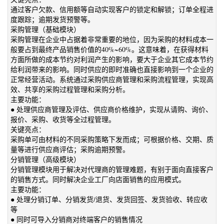
通过客户欠款、信用额等自动实现客户的锁定和解锁；订单全程进
度跟踪；逾期发货预警等。
采购管理（基础模块）
采购管理在企业中占据着非常重要的地位，因为采购的材料成本一
般要占到最终产品销售价值的40%~60%。这意味着，在获得材料
方面所做的成本节约对利润产生的影响，要大于企业其它成本节约
给利润带来的影响。同时供应的即时准确也直接影响到一个企业的
正常经营活动。系统通过采购供应商管理和采购流程管理，实现高
效、共享的采购过程管理和采购分析。
主要功能：
● 处理供应商管理及评估、供应商价格维护，实现从请购、询价、
报价、采购、收货等全过程管理。
关键亮点：
采购单可由材料的不同采购策略下发而成；可根据价格、交期、质
量等进行供应商评估；采购逾期预警。
分销管理（高级模块）
分销管理模块用于解决对代理商的管理难题，有别于面向直接客户
的销售方式。同时解决企业工厂向店面销售的应用模式。
主要功能：
● 处理分销订单、分销发货/退货、发货回签、发货验收、转应收
等
● 同时可导入分销商对终端客户的销售情况