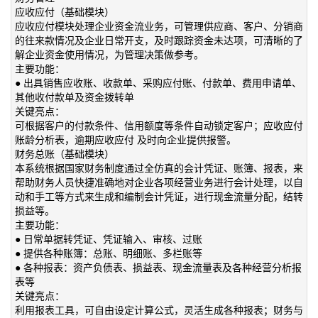
应收应付（基础模块）
应收应付模块处理企业资金流业务，可管理供应商、客户、分销商
的往来款情况及企业日常开支，及时跟踪资金未达项，可清晰的了
解企业资金使用情况，为管理决策做参考。
主要功能：
● 出具销售应收账、收款单、采购应付账、付款单、费用申请单、
其他收付款单及资金拨转单
关键亮点：
可根据客户的付款条件、信用额度等条件自动锁定客户；应收应付
账龄分析表，逾期应收应付 及时向企业提供报警。
财务总账（基础模块）
本系统根据国家财务制度通过全仿真的会计凭证、账簿、报表，来
帮助财务人员快捷准确地对企业各项经营业务进行会计处理，以自
动和手工等方式来生成和编制会计凭证，进行现金流量分配，结转
损益等。
主要功能：
● 日常单据转凭证、凭证输入、审核、过账
● 提供各种账簿：总账、明细账、多栏账等
● 各种报表：资产负债表、损益表、现金流量表及各种经营分析报
表等
关键亮点：
利用报表工具，可自由设定计算公式，灵活生成各种报表；财务与