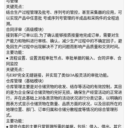
与管理
关键亮点：
结合生产过程管理及批号、序列号的管控，甚至采集器的应用，可
以实现产品中任意批 号或序列号管理的半成品和采购件的全程追
溯。
合同评审（高级模块）
接到客户订单以后,为了确认能够按质按量地完成订单，需要对生
产能力和物料进行审核、确认，减少生产过程中的不确定因子，避
免因生产过程中出现解决不了的问题而影响产品质量和交货时间。
主要功能：
● 流程设置、设置流程审批节点、审批单据的输入、合同评审、合
同监控
关键亮点：
与ERP完全无缝链接，并实现了类似OA般灵活的审批功能。
仓库管理（基础模块）
仓库管理主要是对仓储货物的收发、结存等活动的有效控制，其目
的是为企业保证仓储货物的完好无损，确保生产经营活动的正常进
行，并在此基础上对各类货物的活动状况进行分类记录，以明确的
图表方式显示仓储货物在数量、品质方面的状况，以及目前所在的
地理位置、部门、订单归属和仓储分散程度等情况的综合管理形
式。
主要功能：
● 提供仓库的主要日常管理所需的单据，包括：借入、借出、其它