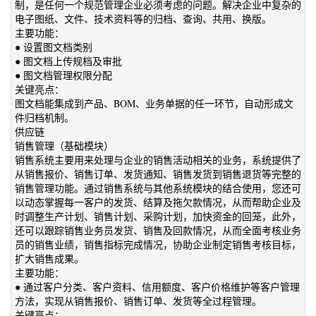
制，是任何一个规范管理企业必须考虑的问题。解决企业中复杂的
电子图纸、文件、技术资料等的归档、查询、共用、换版。
主要功能：
● 设置图文档类别
● 图文档上传规档及审批
● 图文档管理权限分配
关键亮点：
图文档能集成到产品、BOM、业务单据的任一环节，自动形成文
件归档机制。
供应链
销售管理（基础模块）
销售系统主要用来处理与企业的销售活动相关的业务，系统提供了
从销售报价、销售订单、发货通知、销售发货到销售退货等完整的
销售管理功能。通过销售系统与其他系统模块的结合使用，您还可
以动态掌握每一客户的发货、结算及拖欠款情况，从而帮助企业及
时调整生产计划、销售计划、采购计划，加快资金的回笼，此外，
还可以跟踪销售业务员发货、销售及回款情况，从而全面考核业务
员的销售业绩，销售指标完成情况，协助企业制定销售考核目标，
扩大销售成果。
主要功能：
● 通过客户分类、客户资料、信用额度、客户价格维护等客户管理
方法，实现从销售报价、销售订单、发货等全过程管理。
关键亮点：