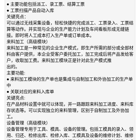
● 主要功能包括派工、录工票、结算工票
● 工票扫描产品自动入库
关键亮点：
可以通过无线采集设备，轻松快捷的完成派工、工票录入、工票结
算等动作。并实现与企业的生产能力计划及车间看板形成无缝链
接。即时将人工成本打入生产单或订单成本。
来料加工（高级模块）
来料加工是一种常见的企业生产模式，即生产所需的部分或全部材
料由客户提供，本企业受客户委托加工，加工完成后将产品发给客
户，收取加工费。来料加工模块正是针对此生产模式推
出的。
主要功能:
● 来料加工模块的生产单也是集成与自制加工和外协加工的生产单
中
● 关联对应的来料入库单
关键亮点:
在产品材料设置中就可以体现，并一路跟踪来料加工进度、来料库
存状态等。可以实现独立的来料管理，区别于自制加工及外协加
工。
设备管理（高级模块）
设备管理专用于工具、模具、设备的管理。包括工模具的录入、领
用、归还、检修出库、检修入库、工模具及设备的维修计划、维修