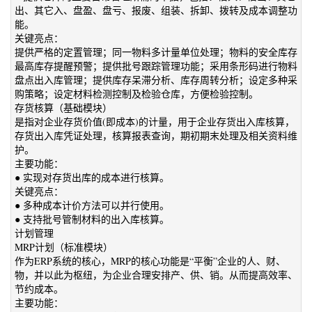
出、其它入、盘盈、盘亏、报废、组装、拆卸、拨转及成本调整功
能。
关键亮点：
提供严格的定置管理；同一物料多计量单位处理；物料的安全库存
最高库存提醒预警；提供批号跟踪管理功能；采用条形码进行物料
盘点出入库管理；提供库存呆滞分析、库存周转分析；设定多种采
购策略；设定材料检测控制及检验仓库，方便检验控制。
存货核算（基础模块）
是指对企业存货价值(即成本)的计量，用于企业存货出入库核算，
存货出入库凭证处理，核算报表查询，期初期末处理及相关资料维
护。
主要功能：
● 实现对存货出库的成本进行核算。
关键亮点：
● 多种成本计价方法可以并行使用。
● 支持批号管制材料的出入库核算。
计划管理
MRP计划（标准模块）
作为ERP系统的核心，MRP的核心功能是“平衡”企业的人、财、
物，并以此为枢纽，为企业合理安排产、供、销。从而提高效率、
节约成本。
主要功能：