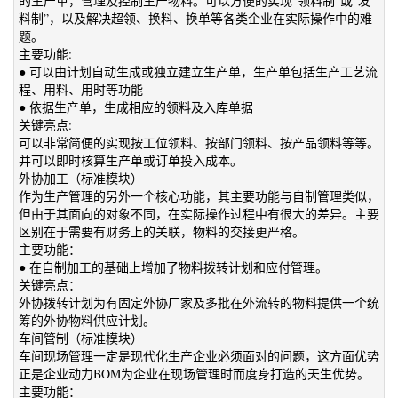
的生产单，管理及控制生产物料。可以方便的实现“领料制”或“发
料制”，以及解决超领、换料、换单等各类企业在实际操作中的难
题。
主要功能:
● 可以由计划自动生成或独立建立生产单，生产单包括生产工艺流
程、用料、用时等功能
● 依据生产单，生成相应的领料及入库单据
关键亮点:
可以非常简便的实现按工位领料、按部门领料、按产品领料等等。
并可以即时核算生产单或订单投入成本。
外协加工（标准模块）
作为生产管理的另外一个核心功能，其主要功能与自制管理类似，
但由于其面向的对象不同，在实际操作过程中有很大的差异。主要
区别在于需要有财务上的关联，物料的交接更严格。
主要功能：
● 在自制加工的基础上增加了物料拨转计划和应付管理。
关键亮点：
外协拨转计划为有固定外协厂家及多批在外流转的物料提供一个统
筹的外协物料供应计划。
车间管制（标准模块）
车间现场管理一定是现代化生产企业必须面对的问题，这方面优势
正是企业动力BOM为企业在现场管理时而度身打造的天生优势。
主要功能：