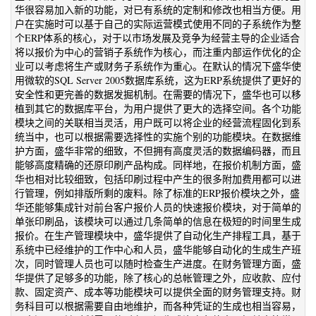
华很容易加入新的功能，对已有系统的定制和修改也相当方便。用
户在实施时可以基于自己的实际运营模式使用不同的子系统作为整
个ERP体系的核心，对于以市场发展及竞争为经营主导的企业适合
将以报价为中心的营销子系统作为核心，而注重内部运作优化的企
业可以考虑将生产或财务子系统作为重心。在默认的情况下盛华使
用微软的SQL Server 2005数据库系统，这为ERP系统提供了更好的
安全性和更完善的数据发掘机制。在需要的情况下，盛华也可以移
植到其它的数据库平台，为用户提供了更大的选择空间。各个功能
模块之间的关联相当灵活，用户既可以将企业的经营流程固化到系
统当中，也可以根据需要选择性的实施个别的功能模块。在数据维
护方面，盛华非常的细致，不但拥有高度灵活的数据编码器，而且
能够高度精确的还原印刷产品构成。同样地，在报价机制方面，盛
华也相对比较细致，包括印刷过程中产生的很多附加费用都可以进
行管理，例如排版所剩的废料。除了标准的ERP报价模块之外，盛
华还能够集成针对前台客户报价人员的快速报价模块，对于简单的
单张印刷品，该模块可以通过几条简单的信息在极短的时间里生成
报价。在生产管理模块中，盛华提供了自动化生产排程工具，基于
系统中已经维护的工作中心和人员，盛华能够自动化的生成生产班
次，同时管理人员也可以随时检查生产进度。在财务管理方面，盛
华提供了足够多的功能，除了核心的总帐管理之外，应收款、应付
款、固定资产、成本等功能模块可以提供全面的财务管理支持。财
务科目可以根据需要自由地维护，而各种凭证的生成也相当容易，