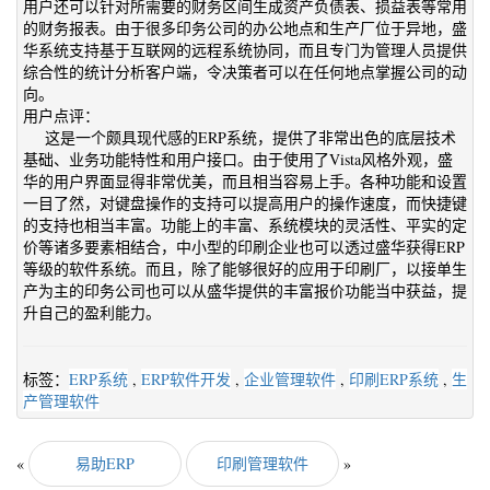
用户还可以针对所需要的财务区间生成资产负债表、损益表等常用
的财务报表。由于很多印务公司的办公地点和生产厂位于异地，盛
华系统支持基于互联网的远程系统协同，而且专门为管理人员提供
综合性的统计分析客户端，令决策者可以在任何地点掌握公司的动
向。
用户点评：
这是一个颇具现代感的ERP系统，提供了非常出色的底层技术
基础、业务功能特性和用户接口。由于使用了Vista风格外观，盛
华的用户界面显得非常优美，而且相当容易上手。各种功能和设置
一目了然，对键盘操作的支持可以提高用户的操作速度，而快捷键
的支持也相当丰富。功能上的丰富、系统模块的灵活性、平实的定
价等诸多要素相结合，中小型的印刷企业也可以透过盛华获得ERP
等级的软件系统。而且，除了能够很好的应用于印刷厂，以接单生
产为主的印务公司也可以从盛华提供的丰富报价功能当中获益，提
升自己的盈利能力。
标签：
ERP系统
,
ERP软件开发
,
企业管理软件
,
印刷ERP系统
,
生
产管理软件
«
易助ERP
印刷管理软件
»