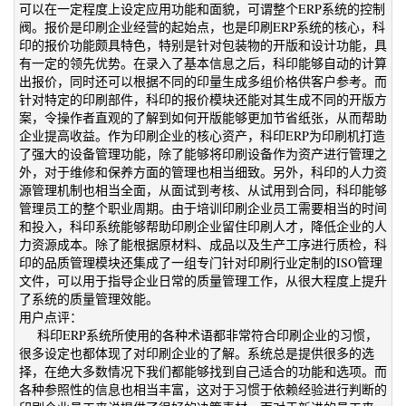
可以在一定程度上设定应用功能和面貌，可谓整个ERP系统的控制
阀。报价是印刷企业经营的起始点，也是印刷ERP系统的核心，科
印的报价功能颇具特色，特别是针对包装物的开版和设计功能，具
有一定的领先优势。在录入了基本信息之后，科印能够自动的计算
出报价，同时还可以根据不同的印量生成多组价格供客户参考。而
针对特定的印刷部件，科印的报价模块还能对其生成不同的开版方
案，令操作者直观的了解到如何开版能够更加节省纸张，从而帮助
企业提高收益。作为印刷企业的核心资产，科印ERP为印刷机打造
了强大的设备管理功能，除了能够将印刷设备作为资产进行管理之
外，对于维修和保养方面的管理也相当细致。另外，科印的人力资
源管理机制也相当全面，从面试到考核、从试用到合同，科印能够
管理员工的整个职业周期。由于培训印刷企业员工需要相当的时间
和投入，科印系统能够帮助印刷企业留住印刷人才，降低企业的人
力资源成本。除了能根据原材料、成品以及生产工序进行质检，科
印的品质管理模块还集成了一组专门针对印刷行业定制的ISO管理
文件，可以用于指导企业日常的质量管理工作，从很大程度上提升
了系统的质量管理效能。
用户点评：
科印ERP系统所使用的各种术语都非常符合印刷企业的习惯，
很多设定也都体现了对印刷企业的了解。系统总是提供很多的选
择，在绝大多数情况下我们都能够找到自己适合的功能和选项。而
各种参照性的信息也相当丰富，这对于习惯于依赖经验进行判断的