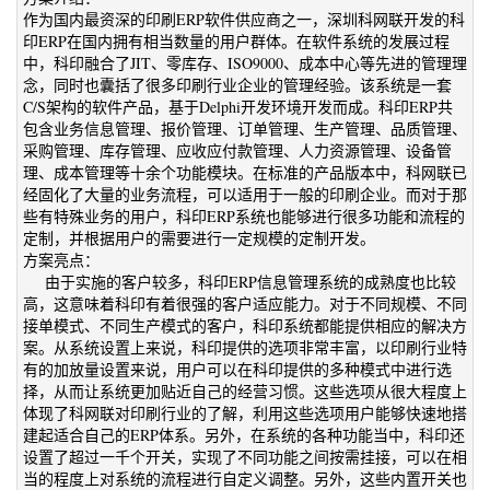
作为国内最资深的印刷ERP软件供应商之一，深圳科网联开发的科
印ERP在国内拥有相当数量的用户群体。在软件系统的发展过程
中，科印融合了JIT、零库存、ISO9000、成本中心等先进的管理理
念，同时也囊括了很多印刷行业企业的管理经验。该系统是一套
C/S架构的软件产品，基于Delphi开发环境开发而成。科印ERP共
包含业务信息管理、报价管理、订单管理、生产管理、品质管理、
采购管理、库存管理、应收应付款管理、人力资源管理、设备管
理、成本管理等十余个功能模块。在标准的产品版本中，科网联已
经固化了大量的业务流程，可以适用于一般的印刷企业。而对于那
些有特殊业务的用户，科印ERP系统也能够进行很多功能和流程的
定制，并根据用户的需要进行一定规模的定制开发。
方案亮点：
由于实施的客户较多，科印ERP信息管理系统的成熟度也比较
高，这意味着科印有着很强的客户适应能力。对于不同规模、不同
接单模式、不同生产模式的客户，科印系统都能提供相应的解决方
案。从系统设置上来说，科印提供的选项非常丰富，以印刷行业特
有的加放量设置来说，用户可以在科印提供的多种模式中进行选
择，从而让系统更加贴近自己的经营习惯。这些选项从很大程度上
体现了科网联对印刷行业的了解，利用这些选项用户能够快速地搭
建起适合自己的ERP体系。另外，在系统的各种功能当中，科印还
设置了超过一千个开关，实现了不同功能之间按需挂接，可以在相
当的程度上对系统的流程进行自定义调整。另外，这些内置开关也