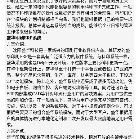
印刷企业员工来说提供了很好的决策素材。而对于新进的员工来
说，经过一定的培训也能够很容易的利用科印ERP完成工作，一般
情况下科印所推荐的操作或数据还是具有相当的合理性。科印ERP
各个模块的计划机制都相当完备，我们也能够根据自己的需要生成
统计报表。总体来说这套系统相当的成熟，能够给企业日常的管理
工作带来很多的帮助。
盛华印刷ERP系统
方案介绍：
沈阳盛华科技是一家新兴的印刷行业软件供应商，其研发的盛
华印刷ERP是一套具有广泛适应力的软件系统。与科印系统一样，
盛华采用的也是Delphi开发环境，不过版本上要比科印更新一点。
在整个框架设计上，盛华侧重于打造一个平台式或者说门户式的产
品，整个产品包含营销、生产、库存、财务等四大子系统，下设近
20个功能模块。除此之外，盛华系统中还集成了很多周边功能，例
如电子白板、网络监控、客户端防火墙等等工具，同时还可以在
ERP内部集成CAD等针对印刷行业用户的解决方案，为用户提供更
高的附加价值。在一般情况下，盛华为用户提供完整的售前咨询、
实施、培训以及一年的系统服务。对于中小规模的印刷企业，可以
根据需要灵活的组合盛华系统模块，而对于大型客户，盛华根据用
户的具体情况进行本地化定制和二次开发以最大限度地满足用户需
求。
方案亮点：
盛华印刷ERP提供了很多先进的技术特性，相对开放的构架使得盛