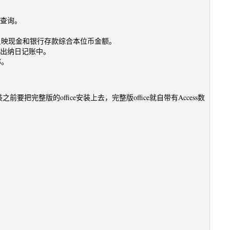
和查询。
反映现金和银行存款综合本位币金额。
到出纳日记账中。
称。
把完整版的office安装上去，完整版office就自带有Access数