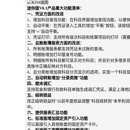
迷你版V8.1产品重大功能清单：
一、凭证方面的改进
1、增加科目查找功能：在科目界面增加查找功能，以便
2、自动平衡：在凭证录入工具栏增加“平衡”按钮，该按钮与
支持“=”自动平衡。
3、凭证打印：支持所有级次科目和核算项目的打印（需
二、总账账簿报表方面的改进：
1、所有账簿报表都支持凭证未过账的查询。
2、明细账增加打印基准号功能。
3、明细账所有科目都可显示对方科目；并且针对多借多
类账中正确反映对方科目。
4、总分类账增加按科目分页显示的选项，实现一个科目
三、自动转账增加“分录类推”功能
四、期末调汇
支持现金和银行存款科目单独生成调汇凭证，满足上海地
五、结转损益
改正结转损益时“以前年度损益调整”科目结转到“本年利润
中。
六、提供报表汇总功能
七、标准版增加固定资产引入功能
可以直接引入其他账套的固定资产卡片。
八、标准版工资管理模块功能改进：