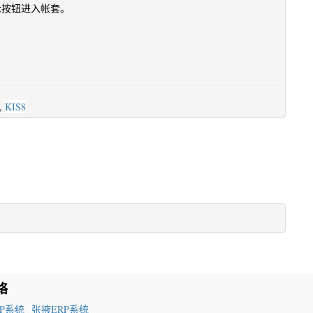
示按钮进入帐套。
,
KIS8
络
P系统
张掖ERP系统