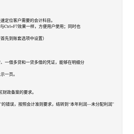
快速定位客户需要的会计科目。
Ctrl+F7效果一样，方便用户使用；同时也
要首先到账套选项中设置）
贷、一借多贷和一贷多借的凭证，能够在明细分
显示一页。
区财政备案的要求。
”的错误，按照会计准则要求，结转到“本年利润—未分配利润”