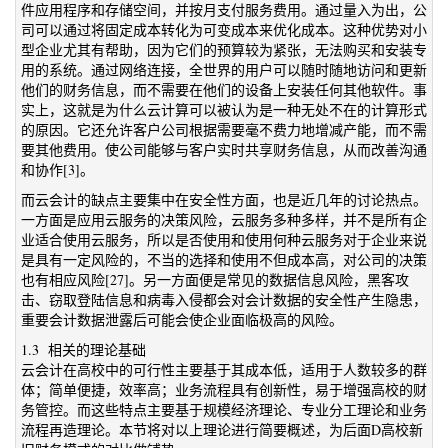
件应用程序和存储空间，并按月支付服务费用。通过量入为出，公
司可以通过将固定成本转化为可变成本来优化成本。这种优势对小
型企业尤其有帮助，因为它们的预算较为紧张，无法购买和安装专
用的系统。通过网络连接，全世界的用户可以随时随地访问和更新
他们的财务信息，而不需要在他们的设备上安装任何其他软件。事
实上，这就是为什么云计算可以被认为是一种无处不在的计算形式
的原因。它还允许客户公司根据需要毫不费力地增减产能，而不需
要其他费用。使公司能够与客户实时共享财务信息，从而改善沟通
和协作[3]。
而云会计的缺点主要集中在安全性方面，也是近几年的讨论热点。
一方面是应用云服务的决策风险，云服务多种多样，并不是所有企
业适合使用云服务，所以是否使用和使用何种云服务对于企业来说
是具有一定风险的，不当的选择和使用不但成本高，对公司的决策
也有相应风险[27]。另一方面便是常见的数据信息风险，黑客攻
击、窃取登陆信息和病毒入侵都会对会计数据的安全性产生隐患，
重要会计数据泄露后可能会使企业面临极高的风险。
1.3 相关的理论基础
云会计在高校中的可行性主要基于其成本低，适用于人数较多的群
体；简单便捷，效率高；业务流程具有创新性，易于增强高校的财
务管控。而这些特点主要基于规模经济理论、专业分工理论和业务
流程再造理论。本节将对以上理论进行简要概述，为后面D高校新