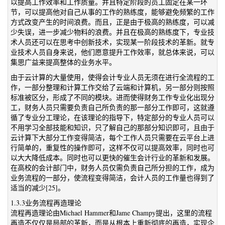
以提高工作效率和工作质量。并且特定阶段的员工固定在某一环
节，可以提高他对自己从事的工作的熟练度，能够避免频繁的工作
方式改变产生的时间浪费。而且，正是由于极高的熟练度，可以减
少失误，进一步减少物料的浪费。并且在极高的熟练度下，专业技
术人员还可以在思考中创新技术，实现某一阶段技术的革新。就专
业技术人员自身来说，他们愿意提升工作效率，就总体来说，可以
集思广益来提高整体的业务水平。
由于云计算的大量使用，使得会计专业人员无须在进行全流程的工
作，一部分整理和计算工作交给了云端和计算机，另一部分则按照
标准被区分，形成了不同的模块。进而使得财务工作专业化出现分
工，财务人员只需要负责自己所负责的那一部分工作即可，这就遵
循了专业分工理论，在该理论的指导下，特定部分的专业人员可以
不用学习全部技能和知识，只了解自己的那部分知识即可，且由于
云计算下大部分工作变得简洁，每个工作人员只需要在云平台上进
行简单的，重复性的操作即可，这样不仅可以提高效率，同时也可
以大大降低成本。同时也可以更快的催生会计行业的革新和发展。
在高校的会计部门中，财务人员仅需负责自己所分担的工作，成为
业务流程的一部分，使流程变得简洁，会计人员的工作量也得到了
适当的减少[25]。
1.3.3业务流程再造理论
流程再造理论由Michael Hammer和Jame Champy提出，这里的流程
再造不仅仅是局部的革新，而是从根本上重新彻底的再造，实现企