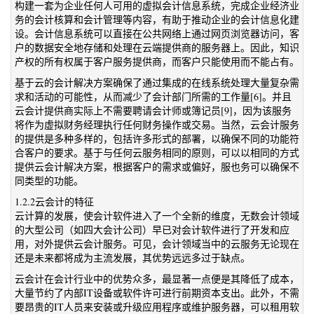
构建一套为企业任何人可用的虚拟会计信息系统，完成企业经济业
务的会计核算和会计管理等内容，有助于推动企业的会计信息化建
设。会计信息系统可以直接在公共网络上通过网页浏览器访问，客
户的数据安全地存储和处理在云端提供商的服务器上。因此，知识
产权的所有权属于客户服务提供商，而客户只能使用而不能占有。
基于云的会计解决方案确保了通过集成的在线系统处理大量复杂需
求和活动的可能性，从而减少了会计部门所需的工作量[6]。并且
云会计提供商实际上不需要聘请会计师或簿记员[9]，因为该服务
将作为虚拟财务经理执行任何财务操作或交易。当然，云会计服务
的提供是多种多样的，包括许多形式的部署，以确保不同的功能符
合客户的要求。基于与任何云服务相同的原则，可以以相同的方式
提供云会计解决方案，根据客户的需求或偏好，服也务可以确保不
同类型的功能。
1.2.2云会计的特征
云计算的发展，使会计软件进入了一个全新的维度，无数会计领域
的大型公司（如四大会计公司）早已对会计软件进行了开发和应
用，对外提供云会计服务。可见，会计领域当中的云服务无论现在
还是未来都将成为主流发展，其优势远远多过于缺点。
云会计在会计行业中的优势众多，最显著一点便是其降低了成本，
大量节约了内部IT设备或软件许可进行前期资本支出。此外，不需
要昂贵的IT人员来安装或升级应用程序或维护服务器，可以租用软