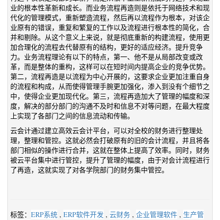
业的根本性革新和成长。而业务流程再造则是依托于网络技术和现
代化的管理模式，重新塑造流程，然后再以流程作为根本，对该企
业原有的错误，重复和繁复的工作以及流程进行根本性的简化，合
并和剔除。从这个意义上来说，就是彻底重新的构建流程，使用更
加合理化的流程去代替原有的结构，更好的适应经济。提升竞争
力。业务流程理论有以下的特点，第一、他不是从局部改变或改
革，而是整体的重构，这样可以在短时间内提高企业的竞争优势。
第二，流程再造是以流程为中心开展的，这要求企业更加注重自身
的流程和构成，从而使得管理手腕更加强化，渗入到没有个细节之
中，使得企业更加现代化。第三，流程再造加大了管理的幅度和深
度，解决的部分部门的沟通不及时和信息不对等问题，在最大程度
上实现了各部门之间的信息流动和传输。
云会计通过建立高效云会计平台，可以对全校的财务进行整理处
理，整理和管控。这就必然会打破原有的旧的会计流程，并且将各
部门相似的操作进行合并，这就在整体上提高了效率。同时，财务
被云平台集中进行管控，提升了管理的幅度，由于对会计流程进行
了再造，这就实现了对各学院部门的财务集中管控。
标签：
ERP系统
,
ERP软件开发
,
云财务
,
企业管理软件
,
生产管