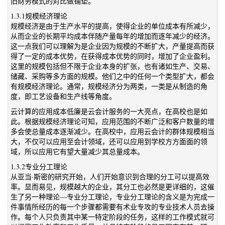
旧财务模式的对比做铺垫。
1.3.1规模经济理论
规模经济是由于生产水平的提高，使得企业的单位成本有所减少，
从而企业的长期平均成本伴随产量每年的增加而逐年减少的经济。
这一点我们可以理解为是企业因为规模的不断扩大，产量提高而获
得了一定的成本优势，在获得成本优势的同时，增加了企业盈利。
这里的规模包括但不限于企业本身的扩张，也有诸如生产、交易、
储藏、采购等多方面的规模。他们之中的任何一个类型扩大，都会
有规模经济理论。通常，规模经济分为两类，一类是从制造的角
度，即工艺设备和生产线等角度。
云计算的应用成本低廉是云会计服务的一大亮点，在高校也是如
此。根据规模经济理论可知，应用范围的不断广泛和客户数量的增
多会使总量成本逐渐减少。在高校中，应用云会计的群体规模相当
大，不仅可以应用至会计领域，还可以应用到学校方方面面的领
域，所以应用它有望大量减少其总量成本。
1.3.2专业分工理论
从亚当·斯密的研究开始，人们开始意识到合理的分工可以提高效
率。显而易见，规模越大的企业，其分工也必然是更详细的，这催
生了另一种理论—专业分工理论，专业分工理论的含义是为完成一
件事情所经历的每一个步骤都需要有术业专攻的专业技术人员去操
作。每个人只负责其中某一特定阶段的任务，这样的工作模式就可