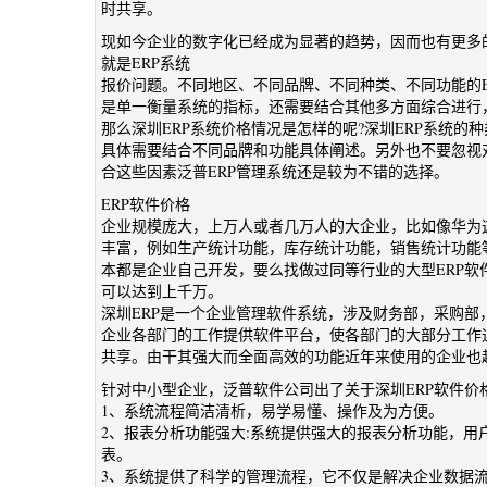
时共享。
现如今企业的数字化已经成为显著的趋势，因而也有更多的
就是ERP系统
报价问题。不同地区、不同品牌、不同种类、不同功能的E
是单一衡量系统的指标，还需要结合其他多方面综合进行，
那么深圳ERP系统价格情况是怎样的呢?深圳ERP系统的
具体需要结合不同品牌和功能具体阐述。另外也不要忽视
合这些因素泛普ERP管理系统还是较为不错的选择。
ERP软件价格
企业规模庞大，上万人或者几万人的大企业，比如像华为
丰富，例如生产统计功能，库存统计功能，销售统计功能
本都是企业自己开发，要么找做过同等行业的大型ERP软
可以达到上千万。
深圳ERP是一个企业管理软件系统，涉及财务部，采购
企业各部门的工作提供软件平台，使各部门的大部分工作
共享。由干其强大而全面高效的功能近年来使用的企业也
针对中小型企业，泛普软件公司出了关于深圳ERP软件价
1、系统流程简洁清析，易学易懂、操作及为方便。
2、报表分析功能强大:系统提供强大的报表分析功能，
表。
3、系统提供了科学的管理流程，它不仅是解决企业数据