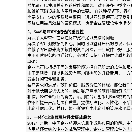
随地都可以使用其定购的软件和服务。对于许多小型企业来
和维护基础设施和应用程序的需要。 在这种模式下，客
需要支出一定的租赁服务费用，通过互联网便可以享受到
网络应用最具效益的营运模式，也是企业管理软件市场令
2、SaaS与ERP相结合的重要性
解决了大型软件在互连网带宽不足以支撑的问题；
解决了客户对数据的担心，同时可以签订严格的协议，保
降低了客户原来购买软件的资金风险，一旦软件不好、服
由于租赁服务的倒逼效应，必然会迫使厂商提供优质的软
ERP；
企业也可以根据不同的发展阶段选择自己所需的软件和服
由于是租赁，所以也就没有客户所抱怨的升级费用，一方
受更好的软件和服务；
客户需求的满足，软件价值、服务价值的体现，能让我们
对于能长期提供优质的、满足客户需求的软件和服务的厂
相信，经过全行业的努力，沿用联合汇创采用SaaS模式
作不断提升产品范围和质量，提供标准化、人性化、不断
小企业信息化。并且，能不断提升中小企业的管理水平增
3、一体化企业管理软件发展成趋势
2012年之后，中国企业将迎来信息化成熟应用的阶段。
应用将逐步纳入企业的战略管理中，企业对管理软件的需