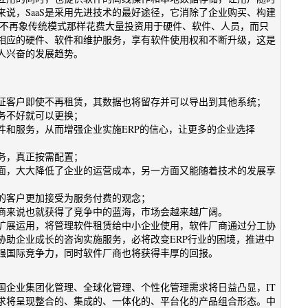
说，SaaS是采用先进技术的最好途径，它消除了企业购买、构建
户不再象传统模式那样花费大量投资用于硬件、软件、人员，而只
相应的硬件、软件和维护服务，享有软件使用权和不断升级，这是
人兴奋的发展趋势。
证客户即使不再租赁，其数据也将留存并可以导出到其他系统；
务不好就可以更换；
件和服务，从而增强企业实施ERP的信心，让更多的企业选择
务，真正按需配置；
面，大大降低了企业的运营成本，另一方面又能随着技术的发展享
的客户更加接受为服务付费的观念；
商来说也就获得了竞争中的蓝海，市场会越来越广阔。
的扩展运用，将管理软件租赁给中小企业使用，软件厂商通过分工协
协助企业成长的咨询实施服务，必将改变ERP行业的困境，推进中
强国际竞争力，同时软件厂商也将获得丰厚的回报。
中国企业集团化管理、全球化管理、个性化管理需求将日益凸显，IT
求将呈现整合的、集成的、一体化的、平台化的产品组合形态。中