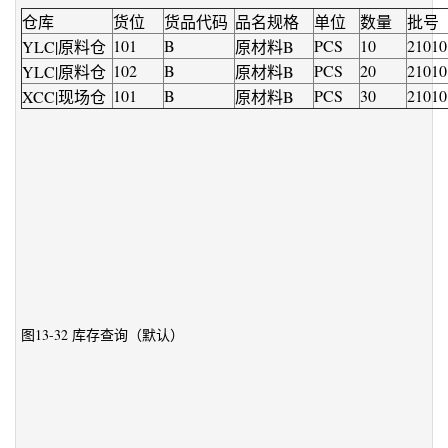
仓库
货位
货品代码
品名规格
单位
数量
批号
101
B
PCS
10
21010
YLC|原料仓
原材料B
102
B
PCS
20
21010
YLC|原料仓
原材料B
101
B
PCS
30
21010
XCC|现场仓
原材料B
图13-32 库存查询（默认）