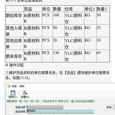
表13-3 双单位管理案例
货品
单位
数量
仓库
单位2
数量2
PCS
100
KG
50
期初库存
B|原材料
YLC|原料
B
仓
PCS
50
KG
25
其他入库
B|原材料
YLC|原料
B
单
仓
PCS
20
KG
10
其他出库
B|原材料
YLC|原料
B
单
仓
PCS
130
KG
65
B|原材料
YLC|原料
期末库存
B
仓
Ø 操作过程
①维护货品资料的单位换算关系。在【货品】模块维护单位换算关
系，如图13-24。