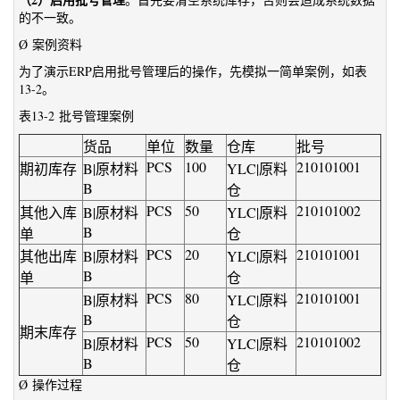
的不一致。
Ø 案例资料
为了演示ERP启用批号管理后的操作，先模拟一简单案例，如表
13-2。
表13-2 批号管理案例
货品
单位
数量
仓库
批号
PCS
100
210101001
期初库存
B|原材料
YLC|原料
B
仓
PCS
50
210101002
其他入库
B|原材料
YLC|原料
B
单
仓
PCS
20
210101001
其他出库
B|原材料
YLC|原料
B
单
仓
PCS
80
210101001
B|原材料
YLC|原料
B
仓
期末库存
PCS
50
210101002
B|原材料
YLC|原料
B
仓
Ø 操作过程