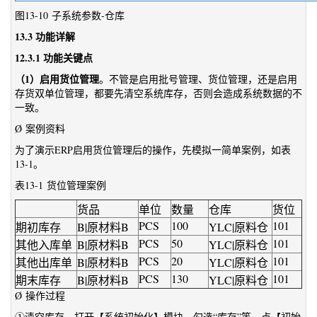
图13-10 子系统参数-仓库
13.3 功能详解
12.3.1 功能关键点
（1）启用货位管理
。不管是启用批号管理、货位管理，还是启用
存货双单位管理，都要先清空系统库存，否则会造成系统数据的不
一致。
Ø 案例资料
为了演示ERP启用货位管理后的操作，先模拟一简单案例，如表
13-1。
表13-1 货位管理案例
货品
单位
数量
仓库
货位
PCS
100
101
期初库存
B|原材料B
YLC|原料仓
PCS
50
101
其他入库单
B|原材料B
YLC|原料仓
PCS
20
101
其他出库单
B|原材料B
YLC|原料仓
PCS
130
101
期末库存
B|原材料B
YLC|原料仓
Ø 操作过程
①清空库存。打开【系统初始化】模块，勾选“库存”等，点【初始