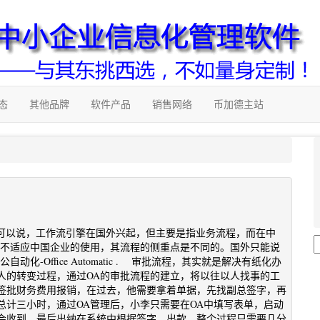
态
其他品牌
软件产品
销售网络
币加德主站
，可以说，工作流引擎在国外兴起，但主要是指业务流程，而在中
A不适应中国企业的使用，其流程的侧重点是不同的。国外只能说
-Office Automatic . 审批流程，其实就是解决有纸化办
人的转变过程，通过OA的审批流程的建立，将以往以人找事的工
签批财务费用报销，在过去，他需要拿着单据，先找副总签字，再
总计三小时，通过OA管理后，小李只需要在OA中填写表单，启动
会收到，最后出纳在系统中根据签字，出款，整个过程只需要几分