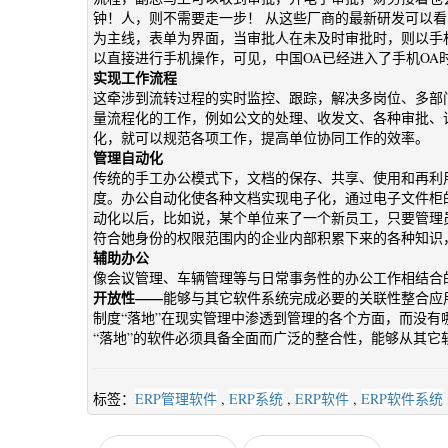
钟！人，则不需要走一步！ 从这些厂商的最新研发可以看
为主线，表单为界面，当审批人在未及时审批时，则以手
以直接进行手机操作，可见，中国OA已经进入了手机OA时
实现工作流程
这牵涉到流转过程的实时监控、跟踪，解决多岗位、多部
量流程化的工作，例如公文的处理、收发文、各种审批、
化，就可以规范各项工作，提高单位协同工作的效率。
管理自动化
传统的手工办公模式下，文档的保存、共享、使用和再利
度。办公自动化使各种文档实现电子化，通过电子文件柜
动化以后，比如说，某个单位来了一个新员工，只要管理
符合她身份的权限范围内的企业内部积累下来的各种知识
辅助办公
像会议管理、车辆管理等与日常事务性的办公工作相结合
开放性——
能够与其它软件系统完成必要的关联性整合应
制度“落地”在现实管理中渗透到管理的各个方面，而没
“落地”的软件必须具备全面而广泛的整合性，能够从其
标签：
ERP管理软件
,
ERP系统
,
ERP软件
,
ERP软件系统