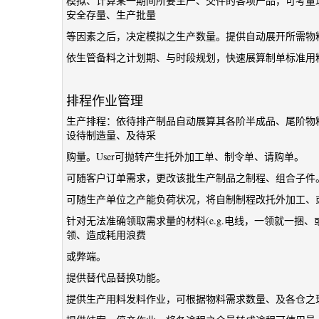
模拟、计算某一期间所要生产、交件的各项产品，可考量
安全存量、生产批量
等因素之后，决定模拟之生产数量。提供自动展开所需物
依生管备料之计划期、与时段规划，快速展算制单标准用
排程作业管理
生产排程：依待排产制品自动展算其各阶半成品、尾阶物
设待制造量、及待采
购量。User可抛转产生托外加工单、制令单、请购单。
可随客户订单需求，更改该批生产制品之制程、组合子件
可随生产单位之产能负荷状况，将自制制程改托外加工、
针对无法准确领取需求量的材料(e.g.电线，一领就一捆
领、造成耗用浪费
或弊端。
提供替代品替换功能。
提供生产用料发料作业，可根据物料需求数量、及各仓之