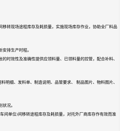
。
间移转现场途程库存及耗损量，实施现场库存作业，协助全厂料品
新安排生产时程。
帐的时效性及准确性提供应领料量、已领料量的控管，配合补料、
用料明细、发料单、制造说明、品管要求、 制品图片、物料图片、
别状况。
产车间单位)间移转途程库存及耗损量，对托外厂商库存作有效而准