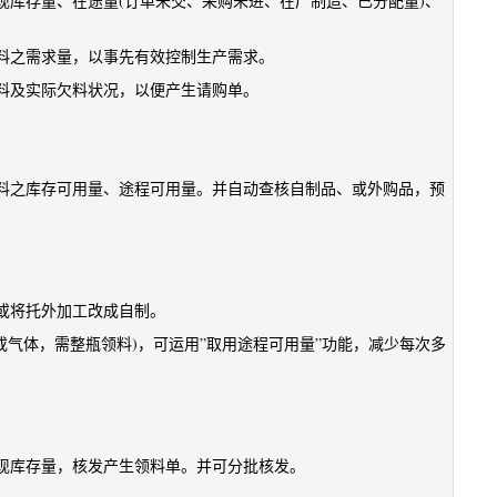
现库存量、在途量(订单未交、采购未进、在厂制造、已分配量)、
料之需求量，以事先有效控制生产需求。
料及实际欠料状况，以便产生请购单。
料之库存可用量、途程可用量。并自动查核自制品、或外购品，预
。
或将托外加工改成自制。
、或气体，需整瓶领料)，可运用”取用途程可用量”功能，减少每次多
现库存量，核发产生领料单。并可分批核发。