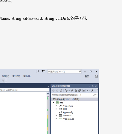
0-5。
 dbName, string saPassword, string curDir)//钩子方法