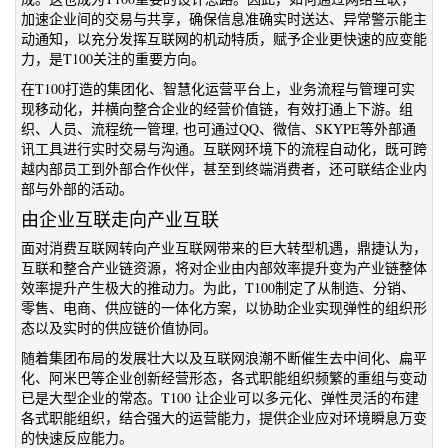
加速企业间的交易与共享，确保信息准确实时送达、异常警示能主
动通知，以充分发挥互联网的机动特质，赋予企业更快速的应变能
力，是T100关注的重要方向。
在T100打造的集团化、智慧化运营平台上，业务流程与管理可实
现移动化，并横向整合企业的经营价值链，有效打通上下游。组
织、人员、流程统一管理, 也可通过QQ、微信、SKYPE等外部通
讯工具进行实时交易与沟通。互联网环境下的流程自动化，既可跨
越内部员工到外部合作伙伴，甚至到终端消费者，还可联结企业内
部与外部的活动。
由企业互联走向产业互联
面对消费互联网转向产业互联网带来的巨大转型机遇，鼎捷认为，
互联和整合产业链资源，将对企业由内部效率提升变为产业链整体
效率提升产生极大的推动力。为此，T100制定了从制造、分销、
零售、电商、供应链的一体化方案，以协助企业实现弹性的组织形
态以及实时的供应链价值协同。
随着集团布局的发展壮大以及互联网浪潮不断催生去中间化、扁平
化、阿米巴等企业创新经营形态，各式职能组织频繁的重组与变动
已是大型企业的常态。T100 让企业可以多元化、弹性灵活的布建
各式职能组织，结合强大的运营能力，提供企业应对环境瞬息万变
的快速反应能力。