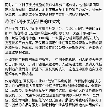
同时，T100除了支持完整的供应体系分工运作外，也通过集团型
需求体系规划，完整满足企业在布局多个业务销售办公室、多元分
销结构、最终到达零售或电商的整体智能化供应链的需求。
稳健和利于灵活部署的IT架构
作为全方位的大型企业应用与开发平台， T100以简单, 快速的设计
能力, 兼容移动与互联网的应用架构, 以实现一次设计即可跨平
台、跨端的运行特色。T100是一个从需求分析到最后功能达成的
完整技术平台方案，不仅可以满足企业在互联网经营端大数据的管
理和分析，低成本、快速的私有化和公有化云部署方式，更降低了
企业维护的难度。
正如中国工程院院长周济所言，「中国不能总是用别人的昨天来装
扮自己的明天」。对于钱越来越难挣、人越来越难找、遭遇天花板
的制造产业而言，都逃不开互联网的洗礼，这也是中国制造实现弯
道超车的宝贵机遇。
作为鼎捷在“互联网+工业4.0”战略下推出的新一代智能制造解决方
案，T100无疑是大型集团企业迎接互联网+创新经营模式，全面升
级运营效益，提升整体竞争力的最佳选择。充分融入鼎捷价值服务
理念的T100，未来将为各类型企业伙伴提供以用户为中心，全方
位、全生命周期、智能化的体验式服务。鼎捷软件也将始终致力于
通过创新的产品与服务，协助制造企业实现智能制造的应用价值，