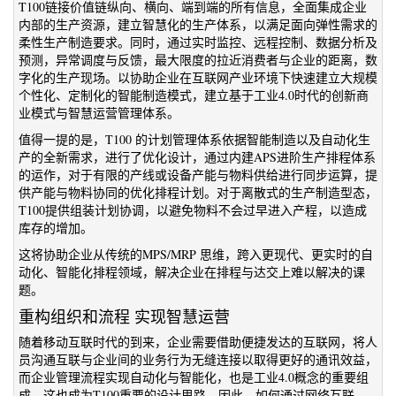
T100链接价值链纵向、横向、端到端的所有信息，全面集成企业
内部的生产资源，建立智慧化的生产体系，以满足面向弹性需求的
柔性生产制造要求。同时，通过实时监控、远程控制、数据分析及
预测，异常调度与反馈，最大限度的拉近消费者与企业的距离，数
字化的生产现场。以协助企业在互联网产业环境下快速建立大规模
个性化、定制化的智能制造模式，建立基于工业4.0时代的创新商
业模式与智慧运营管理体系。
值得一提的是，T100 的计划管理体系依据智能制造以及自动化生
产的全新需求，进行了优化设计，通过内建APS进阶生产排程体系
的运作，对于有限的产线或设备产能与物料供给进行同步运算，提
供产能与物料协同的优化排程计划。对于离散式的生产制造型态，
T100提供组装计划协调，以避免物料不会过早进入产程，以造成
库存的增加。
这将协助企业从传统的MPS/MRP 思维，跨入更现代、更实时的自
动化、智能化排程领域，解决企业在排程与达交上难以解决的课
题。
重构组织和流程 实现智慧运营
随着移动互联时代的到来，企业需要借助便捷发达的互联网，将人
员沟通互联与企业间的业务行为无缝连接以取得更好的通讯效益，
而企业管理流程实现自动化与智能化，也是工业4.0概念的重要组
成。这也成为T100重要的设计思路。因此，如何通过网络互联，