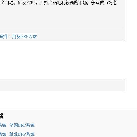
建两全自动。研发P2P3，开拓产品毛利较高的市场，争取做市场老
软件
,
用友ERP沙盘
络
系统
济源ERP系统
系统
琼北ERP系统