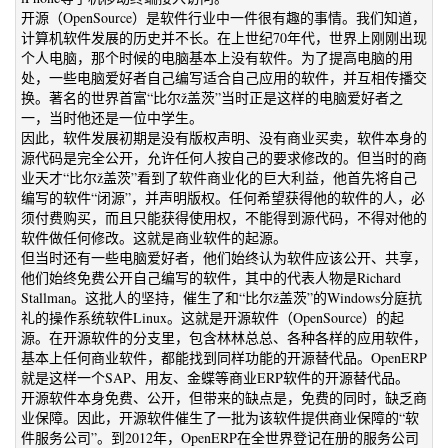
开源（OpenSource）是软件行业中一件很有趣的事情。我们知道，
计算机软件发展的历史并不长。在上世纪70年代，世界上刚刚出现
个人电脑，那个时候的电脑基本上没有软件。为了提高电脑的用
处，一些电脑爱好者自己编写适合自己应用的软件，并互相传播交
换。著名的世界首富“比尔ž盖茨”当时正是这样的电脑爱好者之
一，当时他还是一位中学生。
因此，软件发展初期是没有版权声明、没有商业买卖，软件本身的
源代码是完全公开，允许任何人按自己的要求修改的。但当时的商
业天才“比尔ž盖茨”看到了软件商业化的巨大利益，他首先将自己
编写的软件“闭源”，并声明版权。任何希望获得他的软件的人，必
须付费购买，而且只能获得使用权，不能得到源代码，不得对他的
软件做任何修改。这就是商业软件的起源。
但当时还有一些电脑爱好者，他们始终认为软件应该公开、共享，
他们始终免费公开自己编写的软件，其中的代表人物是Richard
Stallman。这批人的坚持，催生了和“比尔ž盖茨”的Windows分庭抗
礼的操作系统软件Linux。这就是开源软件（OpenSource）的起
源。在开源软件的分支里，包含林林总总、各种各样的应用软件，
基本上任何商业软件，都能找到同样功能的开源替代品。OpenERP
就是这样一个SAP、用友、金蝶等商业ERP软件的开源替代品。
开源软件本身免费、公开，但带来的缺点是，免费的同时，缺乏商
业保障。因此，开源软件催生了一批为该软件提供商业保障的“软
件服务公司”。到2012年，OpenERP在全世界登记在册的服务公司