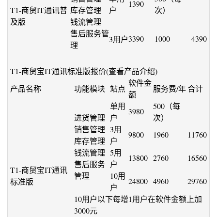
1390
T1-商贸IT通讯普
库存管理
户
次）
及版
钱流管理
售后服务管
3390
1000
4390
3用户
理
T1-商贸宝IT通讯标准版报价(查看产品介绍)
软件金
产品名称
功能模块
站点
服务费/年
合计
额
单用
500（每
3980
进货管理
户
次）
销售管理
3用
9800
1960
11760
库存管理
户
钱流管理
5用
13800
2760
16560
售后服务
户
T1-商贸宝IT通讯
管理
10用
24800
4960
29760
标准版
户
10用户以下每增1用户在软件金额上加
3000元