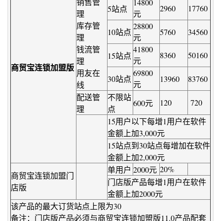
销售管
14800
2960
17760
5站点
理
元
库存管
28800
10站点
5760
34560
理
元
钱流管
41800
8360
50160
15站点
元
理
商贸宝连锁加盟版
用友在
69800
30站点
13960
83760
元
线
配送管
不限站
120
720
600元
理
点
15用户以下每增1用户在软件
金额上加3,000元
15站点到30站点每增加在软件
金额上加2,000元
20%
单用户
2000元
商贸宝连锁加盟门
门店版产品每增1用户在软件
店版
金额上加2000元
该产品的最大订货站点上限为30
备注：门店版产品必须与商贸宝连锁加盟版11.0产品配套