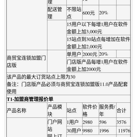
理
配送管
不限站
20%
600元
理
点
15用户以下每增1用户在软件
金额上加3,000元
15站点到30站点每增加在软件
金额上加2,000元
20%
单用户
2000元
商贸宝连锁加盟门
门店版产品每增1用户在软件
店版
金额上加2000元
该产品的最大订货站点上限为30
备注：门店版产品必须与商贸宝连锁加盟版11.0产品配套
使用
T1-加盟商管理报价单
产品模
软件价
服务费/
产品名称
站点
合计
块
格
年
门户网
1用户
2980
596
3576
站
30用户
9980
1996
11976
网上订