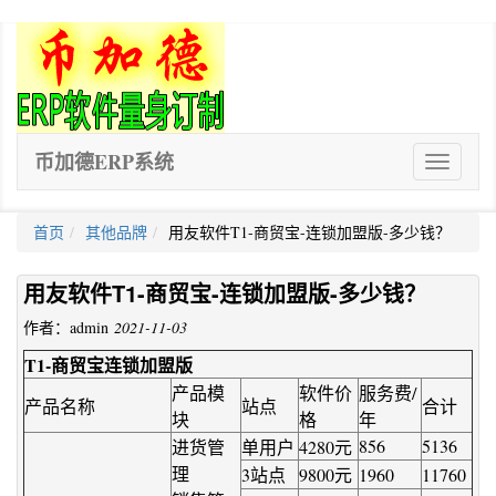
币加德ERP系统
ERP
软
件
首页
其他品牌
用友软件T1-商贸宝-连锁加盟版-多少钱？
用友软件T1-商贸宝-连锁加盟版-多少钱？
作者：admin
2021-11-03
T1-商贸宝连锁加盟版
产品模
软件价
服务费/
产品名称
站点
合计
块
格
年
856
5136
进货管
单用户
4280元
理
3站点
9800元
1960
11760