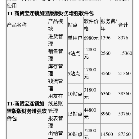
使用
T1-商贸宝连锁加盟版版财务增强软件包
产品模
软件价
服务费/
产品名称
站点
合计
块
格
年
进货管
1396
8376
单用户
6980元
理
12800
销售管
2560
15360
3站点
元
理
库存管
17800
3560
21360
理
5站点
元
钱流管
理
31800
6360
38360
10站点
用友在
元
T1-商贸宝连锁加
线总账
44800
盟版版财务增强软
管理
8960
53760
15站点
元
件包
报表管
理
72800
出纳管
30站点
14560
87360
元