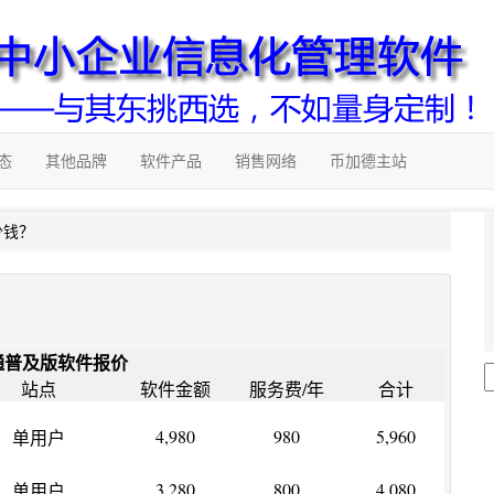
态
其他品牌
软件产品
销售网络
币加德主站
少钱？
？
友通普及版软件报价
站点
软件金额
服务费/年
合计
4,980
980
5,960
单用户
3,280
800
4,080
单用户