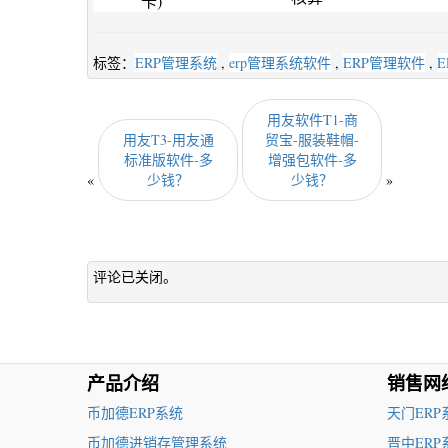
卡)
标签：
ERP管理系统
,
erp管理系统软件
,
ERP管理软件
,
E
用友软件T1-商
用友T3-用友通
贸宝-服装鞋帽-
标准版软件-多
增强包软件-多
«
少钱？
少钱？
»
评论已关闭。
产品介绍
销售网
币加德ERP系统
天门ERP
币加德进销存管理系统
晋中ERP