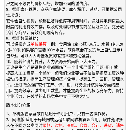
户之间不必要的价格纠纷，增加公司的诚信度。
8、智能库存管理，商品仓库缺货，库存积压，过期，可根据公司
需求设；
软件会自动报警，能够显著降低库存周转时间，通过异地调拨最大
限度的利用有效库存，以及时处理季节滞销商品及残次品。充分激
活库存商品，有效利用现有库存。
9、智能数量辅助；
可以轻松完成
单位换算
。例：食用油 1箱=6瓶=36斤。水管 1包=20
根=80米 如果客户需要100m水管，软件就会在发货单上自动显示1
包5根。可以大大降低发货的差错率和劳动强度。
10、随着经济的复苏，人力资源开始面临巨大压力。
无论是生产还是销售企业都面临了一个非常严重的问题–用工荒。
提高人工工资是一个趋势。但我们企业要做不仅仅是提高工资这种
被动的措施。提高生产管理的技术含量，提高生产、营销、管理水
平。通过“管家婆”软件在产、供、销、财务会计核算等方面的应
用。提高效率，减少用工数量，才能提高企业的核心竞争力。保持
企业活力，在残酷的市场竞争中立于不败之地。
版本划分介绍
1、单机版管家婆软件适用于单机用户，只有一名操作员。
2、网络版 适用于局域网或远程互联网联机管理应用。软件允许多
人在不同办公室同时
录帐、过帐、查帐。仓管、会计、进货、销售