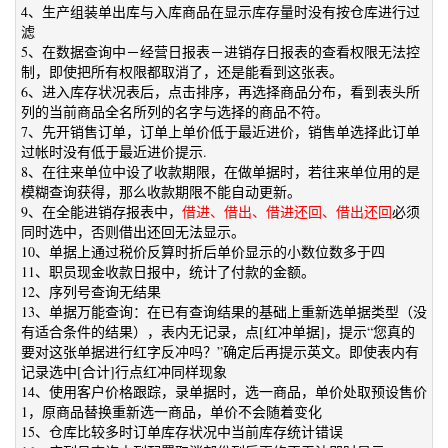
4、生产组装单出库与入库商品在显示库存量时没有按仓库进行过
滤
5、在数据查询中－经营日报表－进销存日报表的查看权限无法控
制，即使把所有权限都取消了，还是能看到这张表。
6、进入库存状况表后，点击排序，再选择商品分布，看到表头所
列的当前商品全名所列的名字与选择的商品不符。
7、先开销售订单，订单上单价低于最近进价，销售单选择此订单
过帐时没有低于最近进价提示.
8、在往来单位中设了收款期限，在做单据时，若往来单位用的是
模糊查询获得，那么收款期限不能自动更新。
9、在全能进销存报表中，
借进、借出、借进还回、借出还回
必须
同时选中，否则借出还回无法显示。
10、单据上通过税价反算时折后单价显示的小数位数多于四
11、职员现金收款日报中，统计了付款的金额。
12、序列号查询无结果
13、单据万能查询：在已有查询结果的基础上重新选单据类型（没
有适合条件的结果），表内无记录，点[红冲单据]，提示“您真的
要对这张单据进行红字反冲吗？”确定后再提示英文。即使表内有
记录选中[合计]行点红冲同样现象
14、使用客户价格跟踪，录单据时，选一商品，单价处取预设售价
1，原商品替换重新选一商品，单价不会随着变化
15、仓库比较多时订单库存状况中当前库存统计错误