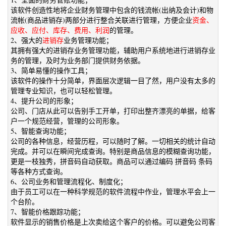
该软件创造性地将企业财务管理中包含的钱流帐(出纳及会计)和物
流帐(商品进销存)两部分进行整合关联进行管理，方便企业
资金、
应收、应付、库存、费用、利润
的管理。
2、强大的
进销存
业务管理功能；
其拥有强大的进销存业务管理功能，辅助用户系统地进行进销存业
务的管理，及时为业务部门提供财务依据。
3、简单易懂的操作工具；
该软件的操作十分简单，界面层次逻辑一目了然，用户没有太多的
管理专业知识，也可以轻松管理。
4、提升公司的形象；
公司、门店从此可以告别手工开单，打印出整齐漂亮的单据，给客
户一个规范经营，管理的公司形象。
5、智能查询功能；
公司的各种信息，经营历程，可以随时了解。一切相关的统计自动
完成。并可以在瞬间完成查询。特别是商品信息的模糊查询功能，
更是一枝独秀，拼音码自动获取。商品可以通过编码 拼音码 条码
等各种方式查询。
6、公司业务和管理流程化、制度化；
由于员工可以在一种科学规范的软件流程中作业，管理水平会上一
个台阶。
7、智能价格跟踪功能；
软件显示的销售价格是上次卖给这个客户的价格。可以避免公司客