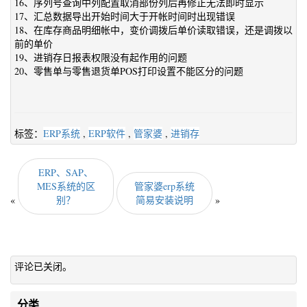
16、序列号查询中列配置取消部份列后再修正无法即时显示
17、汇总数据导出开始时间大于开帐时间时出现错误
18、在库存商品明细帐中，变价调拨后单价读取错误，还是调拨以
前的单价
19、进销存日报表权限没有起作用的问题
20、零售单与零售退货单POS打印设置不能区分的问题
标签：
ERP系统
,
ERP软件
,
管家婆
,
进销存
ERP、SAP、
MES系统的区
管家婆erp系统
«
别？
简易安装说明
»
评论已关闭。
分类