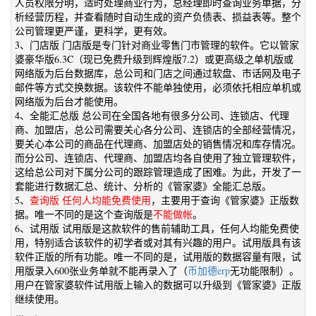
人员权限分明，适时处理商业行为，总经理即时查询业务单据，分
析经营历程，并查看随时自动生成的资产负债表、损益表等。整个
公司管理更严谨，更科学，更有效。
3、门店版 门店版是专门针对商业零售门市管理的软件。它以管家
婆豪华版6.3C（现已免费升级到辉煌版7.2）或更高级之单机版或
网络版为后台数据库，总公司和门店之间通过软盘、市话网及电子
邮件等方式交换数据。该软件不能单独使用，必须依托相应单机或
网络版为后台才能使用。
4、全能汇总版 总公司在全国各地有很多分公司、连锁店、代理
商、加盟店，总公司需要关心各分公司、连锁店的全部经营情况，
要关心本公司的商品在代理商、加盟店处的销售情况和库存情况。
而分公司、连锁店、代理商、加盟店均各自使用了独立管理软件，
这给总公司对下属分公司的跟踪管理造成了困难。为此，开发了一
套能进行数据汇总、统计、分析的《管家婆》全能汇总版。
5、
查询版 任何人均能免费使用
，主要用于查询《管家婆》正版数
据。唯一不同的是这个查询版是
不能做帐
。
6、试用版 试用版是这款软件的售前辅助工具，任何人均能免费使
用，特别适合该软件的初学者或对其有兴趣的用户。试用版具有该
软件正版的所有功能。唯一不同的是，试用版的数据容量有限，试
用版录入600张业务单就不能再录入了（
币加德erp
无功能限制）。
用户在管家婆软件试用版上输入的数据可以升级到《管家婆》正版
继续使用。