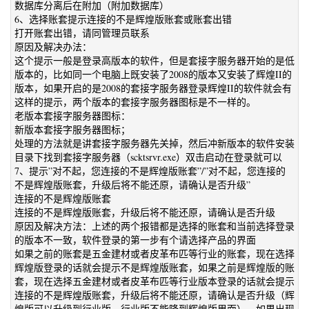
数据库分离后在附加（附加数据库）
6、选择账套提示连接的不是辉煌版账套或账套出错
打开账套出错，请同管理员联系
原因及解决办法：
这个提示一般是登录高版本的软件，但是套接字服务器开始的是低
版本的，比如同一个电脑上既安装了2008的版本又安装了辉煌II的
版本，如果开启的是2008的套接字服务器登录辉煌II的软件就会有
这样的提示，两个版本的套接字服务器图标是不一样的。
老版本套接字服务器图标：
新版本套接字服务器图标；
处理的方法就是讲套接字服务器先关掉，然后冲新版本的软件安装
目录下找到套接字服务器（scktsrvr.exe）双击启动在登录就可以
7、提示”对不起，您连接的不是辉煌版账套”/”对不起，您连接的
不是辉煌版账套，升级后将不能还原，请确认是否升级”
连接的不是辉煌版账套
连接的不是辉煌版账套，升级后将不能还原，请确认是否升级
原因及解决方法：上述的两个报错都是选择的账套和当前选择登录
的版本不一致，软件登录的第一步有个请选择产品的界面
如果之前的账套是五金建材或者皮革布匹等行业的账套，现在选择
辉煌版登录的话就会提示不是辉煌版账套，如果之前是辉煌版的账
套，现在选择五金建材或者皮革布匹等行业版本登录的话就会提示
连接的不是辉煌版账套，升级后将不能还原，请确认是否升级（辉
煌版可以升级到行业版，行业版不能降到辉煌版里面），如果出现