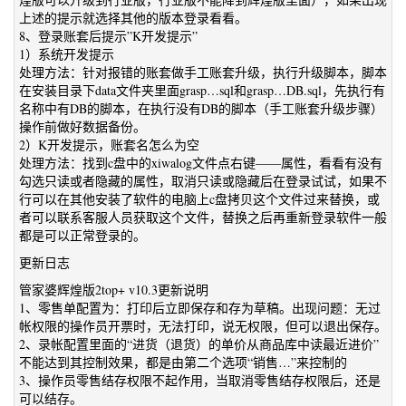
上述的提示就选择其他的版本登录看看。
8、登录账套后提示”K开发提示”
1）系统开发提示
处理方法：针对报错的账套做手工账套升级，执行升级脚本，脚本
在安装目录下data文件夹里面grasp…sql和grasp…DB.sql，先执行有
名称中有DB的脚本，在执行没有DB的脚本（手工账套升级步骤）
操作前做好数据备份。
2）K开发提示，账套名怎么为空
处理方法：找到c盘中的xiwalog文件点右键——属性，看看有没有
勾选只读或者隐藏的属性，取消只读或隐藏后在登录试试，如果不
行可以在其他安装了软件的电脑上c盘拷贝这个文件过来替换，或
者可以联系客服人员获取这个文件，替换之后再重新登录软件一般
都是可以正常登录的。
更新日志
管家婆辉煌版2top+ v10.3更新说明
1、零售单配置为：打印后立即保存和存为草稿。出现问题：无过
帐权限的操作员开票时，无法打印，说无权限，但可以退出保存。
2、录帐配置里面的“进货（退货）的单价从商品库中读最近进价”
不能达到其控制效果，都是由第二个选项“销售…”来控制的
3、操作员零售结存权限不起作用，当取消零售结存权限后，还是
可以结存。