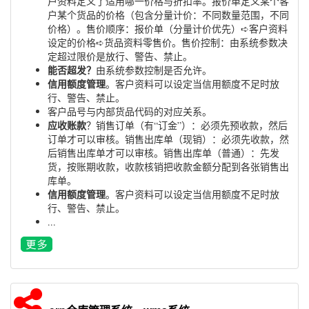
户资料定义了适用哪一价格与折扣率。报价单定义某个客
户某个货品的价格（包含分量计价：不同数量范围，不同
价格）。售价顺序：报价单（分量计价优先）➪客户资料
设定的价格➪货品资料零售价。售价控制：由系统参数决
定超过限价是放行、警告、禁止。
能否超发？
由系统参数控制是否允许。
信用额度管理
。客户资料可以设定当信用额度不足时放
行、警告、禁止。
客户品号与内部货品代码的对应关系。
应收账款
？销售订单（有“订金”）：必须先预收款，然后
订单才可以审核。销售出库单（现销）：必须先收款，然
后销售出库单才可以审核。销售出库单（普通）：先发
货，按账期收款，收款核销把收款金额分配到各张销售出
库单。
信用额度管理
。客户资料可以设定当信用额度不足时放
行、警告、禁止。
...