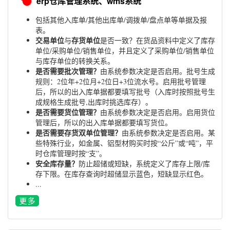
erp仓库管理系统、wms系统
包括其他入库单/其他出库单/调拨单/盘点单等单据及报
表。
交易单位
存货单位
与
是否一致？在货品资料中定义了库存
单位/采购单位/销售单位，并且定义了采购单位/销售单位
与库存单位的转换关系。
是否需要批次管理？
由系统参数决定是否启用。批号生成
规则：2位年+2位月+2位日+3位流水号。启用批号管理
后，所以的出入库单据都要填写批号（入库时按照批号生
成规格生成批号,出库时挑选库存）。
是否需要货位管理？
由系统参数决定是否启用。启用货位
管理后，所以的出入库单据都要填写货位。
是否需要存货双单位管理？
由系统参数决定是否启用。某
些特殊行业，如金属、铝型材购买时按“公斤”或“吨”，平
时仓库管理时按“支”。
安全库存量？
防止超储或短缺，系统定义了库存上限/库
存下限。在库存查询时超储显示蓝色，短缺显示红色。
...