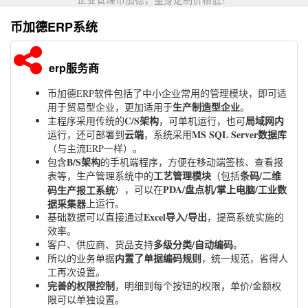
币加德ERP系统
erp服务商
币加德ERP软件包括了中小企业常用的管理模块，即可适
生产制造型企业
用于贸易型企业，更加适用于
。
C/S架构
局域网内
主程序采用传统的
，可单机运行，也可
云端
MS SQL Server数据库
运行，还可部署到
，系统采用
（与主流ERP一样）。
B/S架构
包含
的手机端程序，方便在移动端签核、查看报
工艺管理模块
条码/二维
表等，生产管理系统中的
（包括
PDA/盘点机/掌上电脑/工业数
码生产报工系统
），可以在
据采集器
上运行。
Excel导入/导出
基础数据可以直接通过
，提高系统实施的
效率。
多级分类/自动编码
客户、供应商、货品支持
。
内置了单据编码规则
所以的业务单据
，统一规范，省得人
工再次设置。
完善的权限控制
，明细到每个按钮的权限，单价/金额权
限可以单独设置。