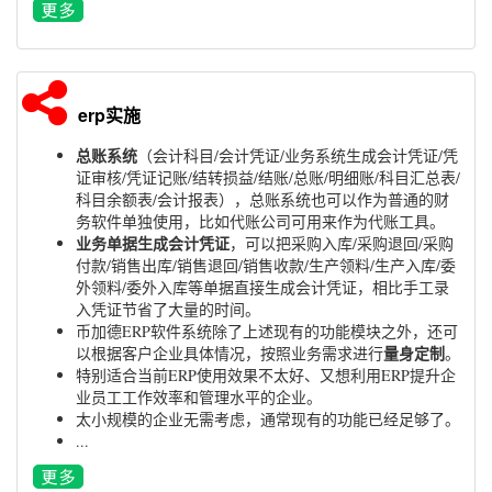
erp实施
总账系统
（会计科目/会计凭证/业务系统生成会计凭证/凭
证审核/凭证记账/结转损益/结账/总账/明细账/科目汇总表/
科目余额表/会计报表），总账系统也可以作为普通的财
务软件单独使用，比如代账公司可用来作为代账工具。
业务单据生成会计凭证
，可以把采购入库/采购退回/采购
付款/销售出库/销售退回/销售收款/生产领料/生产入库/委
外领料/委外入库等单据直接生成会计凭证，相比手工录
入凭证节省了大量的时间。
币加德ERP软件系统除了上述现有的功能模块之外，还可
量身定制
以根据客户企业具体情况，按照业务需求进行
。
特别适合当前ERP使用效果不太好、又想利用ERP提升企
业员工工作效率和管理水平的企业。
太小规模的企业无需考虑，通常现有的功能已经足够了。
...