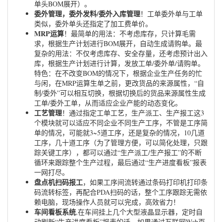
单头BOM展开）。
委外管理，委外发料/委外入库管理
！工单委外单与工单
类似，委外单头还指定了加工费单价。
MRP运算
！最简单的用法：不考虑库存，只计算毛需
求，根据生产计划进行BOM展开，自动生成请购单。最
复杂的用法：不仅考虑库存、安全存量，还考虑预计出入
库，根据生产计划进行计算，发放工单/委外单/请购单。
特色：在不改变BOM的情况下，根据企业生产任务的忙
与闲，在MRP运算生单之前，更改货品的来源属性，“自
制/委外”可以相互切换，根据切换后的货品来源属性生成
工单/委外工单，从而适应企业产能的动态变化。
工艺管理
！通过指定工单工艺，生产派工、生产报工这3
个模块就可以适应不同企业不同生产工序，不管是工序简
单的情况，可能就3~5道工序，还是复杂的情况，10几道
工序，几十道工序（为了管理方便，可以简化处理，只跟
踪关键工序），都可以通过“生产派工/生产报工”的不断
循环来跟踪整个生产过程，最后通过“生产进度看板”报表
一网打尽。
盘点机扫码报工
，如果工序间流转通过条码打印机打印条
码流转标签，再配合PDA扫码的话，整个工序跟踪无需依
赖电脑，现场操作人员就可以完成，高效省力！
车间看板系统
,在车间挂上几个大型液晶显示器，定时自
动刷新“生产进度看板”报表的话，如果通过互联网Web页