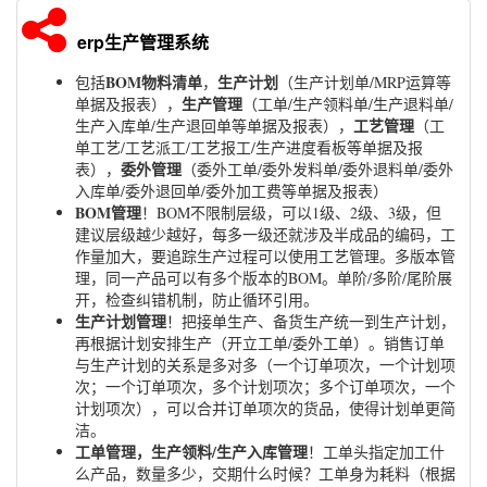
erp生产管理系统
BOM物料清单
生产计划
包括
，
（生产计划单/MRP运算等
生产管理
单据及报表），
（工单/生产领料单/生产退料单/
工艺管理
生产入库单/生产退回单等单据及报表），
（工
单工艺/工艺派工/工艺报工/生产进度看板等单据及报
委外管理
表），
（委外工单/委外发料单/委外退料单/委外
入库单/委外退回单/委外加工费等单据及报表）
BOM管理
！BOM不限制层级，可以1级、2级、3级，但
建议层级越少越好，每多一级还就涉及半成品的编码，工
作量加大，要追踪生产过程可以使用工艺管理。多版本管
理，同一产品可以有多个版本的BOM。单阶/多阶/尾阶展
开，检查纠错机制，防止循环引用。
生产计划管理
！把接单生产、备货生产统一到生产计划，
再根据计划安排生产（开立工单/委外工单）。销售订单
与生产计划的关系是多对多（一个订单项次，一个计划项
次；一个订单项次，多个计划项次；多个订单项次，一个
计划项次），可以合并订单项次的货品，使得计划单更简
洁。
工单管理，生产领料/生产入库管理
！工单头指定加工什
么产品，数量多少，交期什么时候？工单身为耗料（根据