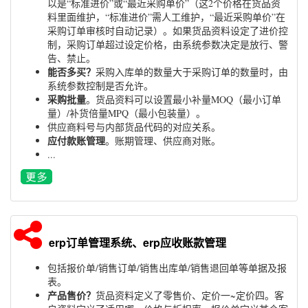
以是“标准进价”或“最近采购单价”（这2个价格在货品资
料里面维护，“标准进价”需人工维护，“最近采购单价”在
采购订单审核时自动记录）。如果货品资料设定了进价控
制，采购订单超过设定价格，由系统参数决定是放行、警
告、禁止。
能否多买？
采购入库单的数量大于采购订单的数量时，由
系统参数控制是否允许。
采购批量
。货品资料可以设置最小补量MOQ（最小订单
量）/补货倍量MPQ（最小包装量）。
供应商料号与内部货品代码的对应关系。
应付款账管理
。账期管理、供应商对账。
...
erp订单管理系统、erp应收账款管理
包括报价单/销售订单/销售出库单/销售退回单等单据及报
表。
产品售价？
货品资料定义了零售价、定价一~定价四。客