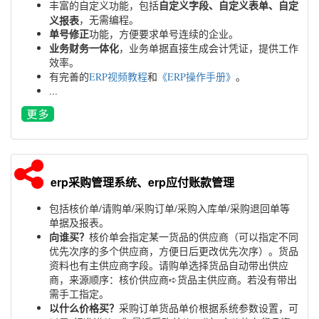
自定义字段、自定义表单、自定
丰富的自定义功能，包括
义报表
，无需编程。
单号修正
功能，方便要求单号连续的企业。
业务财务一体化
，业务单据直接生成会计凭证，提供工作
效率。
有完善的
ERP视频教程
和
《ERP操作手册》
。
...
erp采购管理系统、erp应付账款管理
包括核价单/请购单/采购订单/采购入库单/采购退回单等
单据及报表。
向谁买？
核价单会指定某一货品的供应商（可以指定不同
优先次序的多个供应商，方便日后更改优先次序）。货品
资料也有主供应商字段。请购单选择货品自动带出供应
商，来源顺序：核价供应商➪货品主供应商。若没有带出
需手工指定。
以什么价格买？
采购订单货品单价根据系统参数设置，可