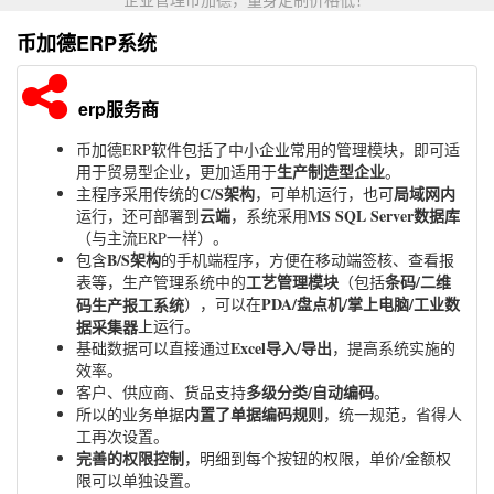
币加德ERP系统
erp服务商
币加德ERP软件包括了中小企业常用的管理模块，即可适
生产制造型企业
用于贸易型企业，更加适用于
。
C/S架构
局域网内
主程序采用传统的
，可单机运行，也可
云端
MS SQL Server数据库
运行，还可部署到
，系统采用
（与主流ERP一样）。
B/S架构
包含
的手机端程序，方便在移动端签核、查看报
工艺管理模块
条码/二维
表等，生产管理系统中的
（包括
PDA/盘点机/掌上电脑/工业数
码生产报工系统
），可以在
据采集器
上运行。
Excel导入/导出
基础数据可以直接通过
，提高系统实施的
效率。
多级分类/自动编码
客户、供应商、货品支持
。
内置了单据编码规则
所以的业务单据
，统一规范，省得人
工再次设置。
完善的权限控制
，明细到每个按钮的权限，单价/金额权
限可以单独设置。