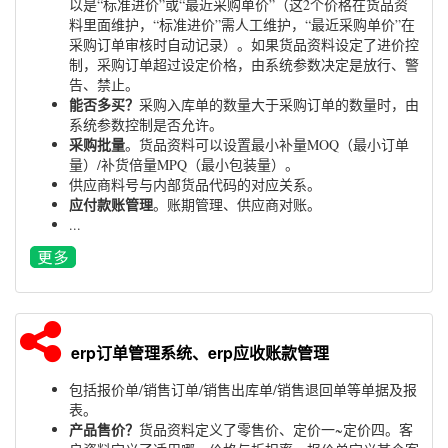
以是“标准进价”或“最近采购单价”（这2个价格在货品资
料里面维护，“标准进价”需人工维护，“最近采购单价”在
采购订单审核时自动记录）。如果货品资料设定了进价控
制，采购订单超过设定价格，由系统参数决定是放行、警
告、禁止。
能否多买？
采购入库单的数量大于采购订单的数量时，由
系统参数控制是否允许。
采购批量
。货品资料可以设置最小补量MOQ（最小订单
量）/补货倍量MPQ（最小包装量）。
供应商料号与内部货品代码的对应关系。
应付款账管理
。账期管理、供应商对账。
...
erp订单管理系统、erp应收账款管理
包括报价单/销售订单/销售出库单/销售退回单等单据及报
表。
产品售价？
货品资料定义了零售价、定价一~定价四。客