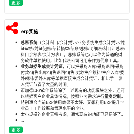
erp实施
总账系统
（会计科目/会计凭证/业务系统生成会计凭证/凭
证审核/凭证记账/结转损益/结账/总账/明细账/科目汇总表/
科目余额表/会计报表），总账系统也可以作为普通的财
务软件单独使用，比如代账公司可用来作为代账工具。
业务单据生成会计凭证
，可以把采购入库/采购退回/采购
付款/销售出库/销售退回/销售收款/生产领料/生产入库/委
外领料/委外入库等单据直接生成会计凭证，相比手工录
入凭证节省了大量的时间。
币加德ERP软件系统除了上述现有的功能模块之外，还可
量身定制
以根据客户企业具体情况，按照业务需求进行
。
特别适合当前ERP使用效果不太好、又想利用ERP提升企
业员工工作效率和管理水平的企业。
太小规模的企业无需考虑，通常现有的功能已经足够了。
...