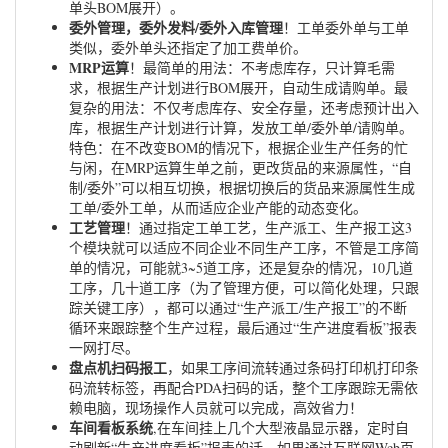
单头BOM展开）。
委外管理，委外发料/委外入库管理
！工单委外单与工单
类似，委外单头还指定了加工费单价。
MRP运算
！最简单的用法：不考虑库存，只计算毛需
求，根据生产计划进行BOM展开，自动生成请购单。最
复杂的用法：不仅考虑库存、安全存量，还考虑预计出入
库，根据生产计划进行计算，发放工单/委外单/请购单。
特色：在不改变BOM的情况下，根据企业生产任务的忙
与闲，在MRP运算生单之前，更改货品的来源属性，“自
制/委外”可以相互切换，根据切换后的货品来源属性生成
工单/委外工单，从而适应企业产能的动态变化。
工艺管理
！通过指定工单工艺，生产派工、生产报工这3
个模块就可以适应不同企业不同生产工序，不管是工序简
单的情况，可能就3~5道工序，还是复杂的情况，10几道
工序，几十道工序（为了管理方便，可以简化处理，只跟
踪关键工序），都可以通过“生产派工/生产报工”的不断
循环来跟踪整个生产过程，最后通过“生产进度看板”报表
一网打尽。
盘点机扫码报工
，如果工序间流转通过条码打印机打印条
码流转标签，再配合PDA扫码的话，整个工序跟踪无需依
赖电脑，现场操作人员就可以完成，高效省力！
车间看板系统
,在车间挂上几个大型液晶显示器，定时自
动刷新“生产进度看板”报表的话，如果通过互联网Web页