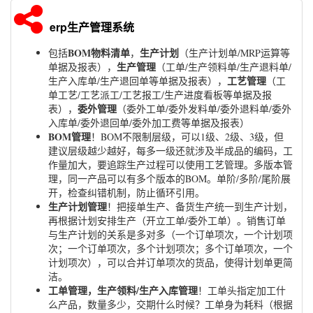
erp生产管理系统
BOM物料清单
生产计划
包括
，
（生产计划单/MRP运算等
生产管理
单据及报表），
（工单/生产领料单/生产退料单/
工艺管理
生产入库单/生产退回单等单据及报表），
（工
单工艺/工艺派工/工艺报工/生产进度看板等单据及报
委外管理
表），
（委外工单/委外发料单/委外退料单/委外
入库单/委外退回单/委外加工费等单据及报表）
BOM管理
！BOM不限制层级，可以1级、2级、3级，但
建议层级越少越好，每多一级还就涉及半成品的编码，工
作量加大，要追踪生产过程可以使用工艺管理。多版本管
理，同一产品可以有多个版本的BOM。单阶/多阶/尾阶展
开，检查纠错机制，防止循环引用。
生产计划管理
！把接单生产、备货生产统一到生产计划，
再根据计划安排生产（开立工单/委外工单）。销售订单
与生产计划的关系是多对多（一个订单项次，一个计划项
次；一个订单项次，多个计划项次；多个订单项次，一个
计划项次），可以合并订单项次的货品，使得计划单更简
洁。
工单管理，生产领料/生产入库管理
！工单头指定加工什
么产品，数量多少，交期什么时候？工单身为耗料（根据