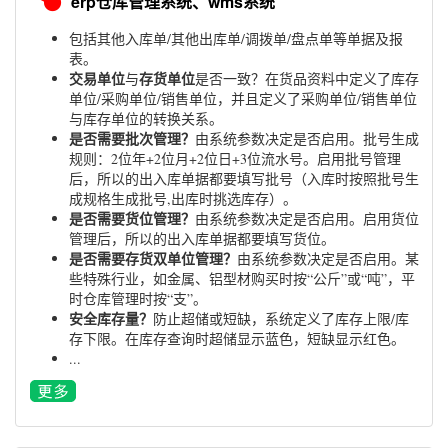
erp仓库管理系统、wms系统
包括其他入库单/其他出库单/调拨单/盘点单等单据及报
表。
交易单位
存货单位
与
是否一致？在货品资料中定义了库存
单位/采购单位/销售单位，并且定义了采购单位/销售单位
与库存单位的转换关系。
是否需要批次管理？
由系统参数决定是否启用。批号生成
规则：2位年+2位月+2位日+3位流水号。启用批号管理
后，所以的出入库单据都要填写批号（入库时按照批号生
成规格生成批号,出库时挑选库存）。
是否需要货位管理？
由系统参数决定是否启用。启用货位
管理后，所以的出入库单据都要填写货位。
是否需要存货双单位管理？
由系统参数决定是否启用。某
些特殊行业，如金属、铝型材购买时按“公斤”或“吨”，平
时仓库管理时按“支”。
安全库存量？
防止超储或短缺，系统定义了库存上限/库
存下限。在库存查询时超储显示蓝色，短缺显示红色。
...