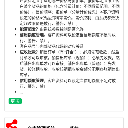
户资料定义了适用哪一价格与折扣率。报价单定义某个客
户某个货品的价格（包含分量计价：不同数量范围，不同
价格）。售价顺序：报价单（分量计价优先）➪客户资料
设定的价格➪货品资料零售价。售价控制：由系统参数决
定超过限价是放行、警告、禁止。
能否超发？
由系统参数控制是否允许。
信用额度管理
。客户资料可以设定当信用额度不足时放
行、警告、禁止。
客户品号与内部货品代码的对应关系。
应收账款
？销售订单（有“订金”）：必须先预收款，然后
订单才可以审核。销售出库单（现销）：必须先收款，然
后销售出库单才可以审核。销售出库单（普通）：先发
货，按账期收款，收款核销把收款金额分配到各张销售出
库单。
信用额度管理
。客户资料可以设定当信用额度不足时放
行、警告、禁止。
...