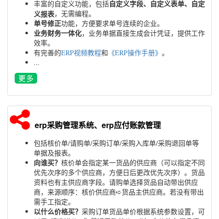
自定义字段、自定义表单、自定
丰富的自定义功能，包括
义报表
，无需编程。
单号修正
功能，方便要求单号连续的企业。
业务财务一体化
，业务单据直接生成会计凭证，提供工作
效率。
有完善的
ERP视频教程
和
《ERP操作手册》
。
...
erp采购管理系统、erp应付账款管理
包括核价单/请购单/采购订单/采购入库单/采购退回单等
单据及报表。
向谁买？
核价单会指定某一货品的供应商（可以指定不同
优先次序的多个供应商，方便日后更改优先次序）。货品
资料也有主供应商字段。请购单选择货品自动带出供应
商，来源顺序：核价供应商➪货品主供应商。若没有带出
需手工指定。
以什么价格买？
采购订单货品单价根据系统参数设置，可