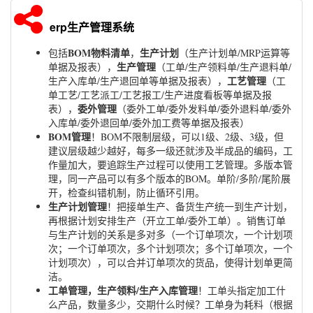
erp生产管理系统
BOM物料清单
生产计划
包括
，
（生产计划单/MRP运算等
生产管理
单据及报表），
（工单/生产领料单/生产退料单/
工艺管理
生产入库单/生产退回单等单据及报表），
（工
单工艺/工艺派工/工艺报工/生产进度看板等单据及报
委外管理
表），
（委外工单/委外发料单/委外退料单/委外
入库单/委外退回单/委外加工费等单据及报表）
BOM管理
！BOM不限制层级，可以1级、2级、3级，但
建议层级越少越好，每多一级还就涉及半成品的编码，工
作量加大，要追踪生产过程可以使用工艺管理。多版本管
理，同一产品可以有多个版本的BOM。单阶/多阶/尾阶展
开，检查纠错机制，防止循环引用。
生产计划管理
！把接单生产、备货生产统一到生产计划，
再根据计划安排生产（开立工单/委外工单）。销售订单
与生产计划的关系是多对多（一个订单项次，一个计划项
次；一个订单项次，多个计划项次；多个订单项次，一个
计划项次），可以合并订单项次的货品，使得计划单更简
洁。
工单管理，生产领料/生产入库管理
！工单头指定加工什
么产品，数量多少，交期什么时候？工单身为耗料（根据