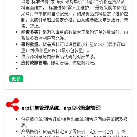
以是“标准进价”或“最近采购单价”（这2个价格在货品资
料里面维护，“标准进价”需人工维护，“最近采购单价”在
采购订单审核时自动记录）。如果货品资料设定了进价控
制，采购订单超过设定价格，由系统参数决定是放行、警
告、禁止。
能否多买？
采购入库单的数量大于采购订单的数量时，由
系统参数控制是否允许。
采购批量
。货品资料可以设置最小补量MOQ（最小订单
量）/补货倍量MPQ（最小包装量）。
供应商料号与内部货品代码的对应关系。
应付款账管理
。账期管理、供应商对账。
...
erp订单管理系统、erp应收账款管理
包括报价单/销售订单/销售出库单/销售退回单等单据及报
表。
产品售价？
货品资料定义了零售价、定价一~定价四。客