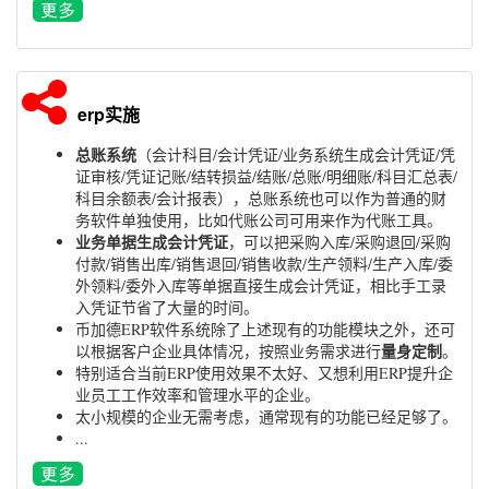
erp实施
总账系统
（会计科目/会计凭证/业务系统生成会计凭证/凭
证审核/凭证记账/结转损益/结账/总账/明细账/科目汇总表/
科目余额表/会计报表），总账系统也可以作为普通的财
务软件单独使用，比如代账公司可用来作为代账工具。
业务单据生成会计凭证
，可以把采购入库/采购退回/采购
付款/销售出库/销售退回/销售收款/生产领料/生产入库/委
外领料/委外入库等单据直接生成会计凭证，相比手工录
入凭证节省了大量的时间。
币加德ERP软件系统除了上述现有的功能模块之外，还可
量身定制
以根据客户企业具体情况，按照业务需求进行
。
特别适合当前ERP使用效果不太好、又想利用ERP提升企
业员工工作效率和管理水平的企业。
太小规模的企业无需考虑，通常现有的功能已经足够了。
...