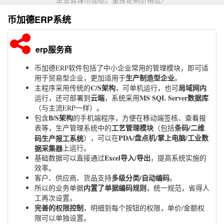
币加德ERP系统
erp服务商
币加德ERP软件包括了中小企业常用的管理模块，即可适
生产制造型企业
用于贸易型企业，更加适用于
。
C/S架构
局域网内
主程序采用传统的
，可单机运行，也可
云端
MS SQL Server数据库
运行，还可部署到
，系统采用
（与主流ERP一样）。
B/S架构
包含
的手机端程序，方便在移动端签核、查看报
工艺管理模块
条码/二维
表等，生产管理系统中的
（包括
PDA/盘点机/掌上电脑/工业数
码生产报工系统
），可以在
据采集器
上运行。
Excel导入/导出
基础数据可以直接通过
，提高系统实施的
效率。
多级分类/自动编码
客户、供应商、货品支持
。
内置了单据编码规则
所以的业务单据
，统一规范，省得人
工再次设置。
完善的权限控制
，明细到每个按钮的权限，单价/金额权
限可以单独设置。