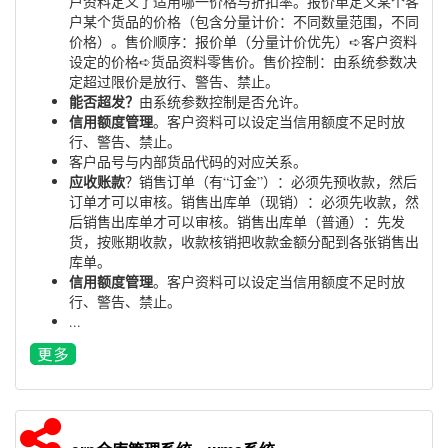
户资料定义了适用哪一价格与折扣率。报价单定义某个客
户某个货品的价格（包含分量计价：不同数量范围，不同
价格）。售价顺序：报价单（分量计价优先）➪客户资料
设定的价格➪货品资料零售价。售价控制：由系统参数决
定超过限价是放行、警告、禁止。
能否超发？
由系统参数控制是否允许。
信用额度管理
。客户资料可以设定当信用额度不足时放
行、警告、禁止。
客户品号与内部货品代码的对应关系。
应收账款
？销售订单（有“订金”）：必须先预收款，然后
订单才可以审核。销售出库单（现销）：必须先收款，然
后销售出库单才可以审核。销售出库单（普通）：先发
货，按账期收款，收款核销把收款金额分配到各张销售出
库单。
信用额度管理
。客户资料可以设定当信用额度不足时放
行、警告、禁止。
...