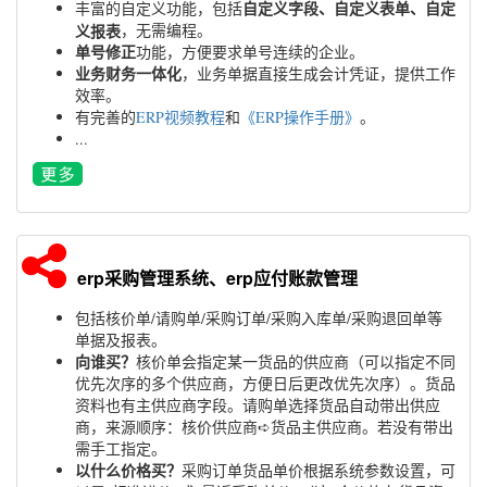
自定义字段、自定义表单、自定
丰富的自定义功能，包括
义报表
，无需编程。
单号修正
功能，方便要求单号连续的企业。
业务财务一体化
，业务单据直接生成会计凭证，提供工作
效率。
有完善的
ERP视频教程
和
《ERP操作手册》
。
...
erp采购管理系统、erp应付账款管理
包括核价单/请购单/采购订单/采购入库单/采购退回单等
单据及报表。
向谁买？
核价单会指定某一货品的供应商（可以指定不同
优先次序的多个供应商，方便日后更改优先次序）。货品
资料也有主供应商字段。请购单选择货品自动带出供应
商，来源顺序：核价供应商➪货品主供应商。若没有带出
需手工指定。
以什么价格买？
采购订单货品单价根据系统参数设置，可