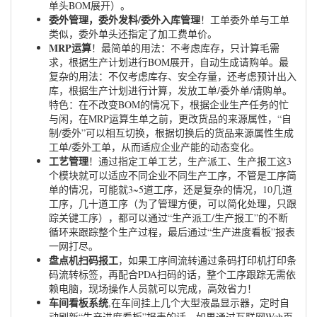
单头BOM展开）。
委外管理，委外发料/委外入库管理
！工单委外单与工单
类似，委外单头还指定了加工费单价。
MRP运算
！最简单的用法：不考虑库存，只计算毛需
求，根据生产计划进行BOM展开，自动生成请购单。最
复杂的用法：不仅考虑库存、安全存量，还考虑预计出入
库，根据生产计划进行计算，发放工单/委外单/请购单。
特色：在不改变BOM的情况下，根据企业生产任务的忙
与闲，在MRP运算生单之前，更改货品的来源属性，“自
制/委外”可以相互切换，根据切换后的货品来源属性生成
工单/委外工单，从而适应企业产能的动态变化。
工艺管理
！通过指定工单工艺，生产派工、生产报工这3
个模块就可以适应不同企业不同生产工序，不管是工序简
单的情况，可能就3~5道工序，还是复杂的情况，10几道
工序，几十道工序（为了管理方便，可以简化处理，只跟
踪关键工序），都可以通过“生产派工/生产报工”的不断
循环来跟踪整个生产过程，最后通过“生产进度看板”报表
一网打尽。
盘点机扫码报工
，如果工序间流转通过条码打印机打印条
码流转标签，再配合PDA扫码的话，整个工序跟踪无需依
赖电脑，现场操作人员就可以完成，高效省力！
车间看板系统
,在车间挂上几个大型液晶显示器，定时自
动刷新“生产进度看板”报表的话，如果通过互联网Web页