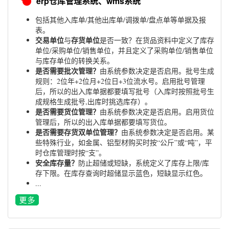
erp仓库管理系统、wms系统
包括其他入库单/其他出库单/调拨单/盘点单等单据及报
表。
交易单位
存货单位
与
是否一致？在货品资料中定义了库存
单位/采购单位/销售单位，并且定义了采购单位/销售单位
与库存单位的转换关系。
是否需要批次管理？
由系统参数决定是否启用。批号生成
规则：2位年+2位月+2位日+3位流水号。启用批号管理
后，所以的出入库单据都要填写批号（入库时按照批号生
成规格生成批号,出库时挑选库存）。
是否需要货位管理？
由系统参数决定是否启用。启用货位
管理后，所以的出入库单据都要填写货位。
是否需要存货双单位管理？
由系统参数决定是否启用。某
些特殊行业，如金属、铝型材购买时按“公斤”或“吨”，平
时仓库管理时按“支”。
安全库存量？
防止超储或短缺，系统定义了库存上限/库
存下限。在库存查询时超储显示蓝色，短缺显示红色。
...