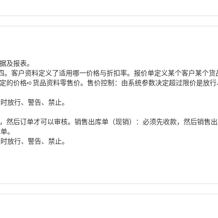
单据及报表。
四。客户资料定义了适用哪一价格与折扣率。报价单定义某个客户某个货
定的价格➪货品资料零售价。售价控制：由系统参数决定超过限价是放行
足时放行、警告、禁止。
款，然后订单才可以审核。销售出库单（现销）：必须先收款，然后销售
库单。
足时放行、警告、禁止。