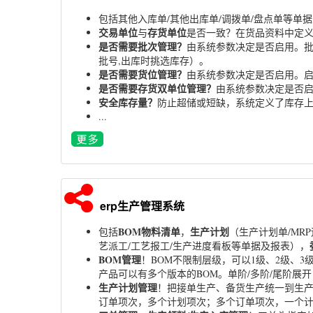
包括其他入库单/其他出库单/调拨单/盘点单等单
交易单位
存货单位
与
是否一致？在货品资料中定义
是否需要批次管理？
由系统参数决定是否启用。批
批号,出库时挑选库存）。
是否需要货位管理？
由系统参数决定是否启用。
是否需要存货双单位管理？
由系统参数决定是否启
安全库存量？
防止超储或短缺，系统定义了库存上
...
erp生产管理系统
BOM物料清单
生产计划
包括
，
（生产计划单/MR
艺派工/工艺报工/生产进度看板等单据及报表），
BOM管理
！BOM不限制层级，可以1级、2级、
产品可以有多个版本的BOM。单阶/多阶/尾阶展
生产计划管理
！把接单生产、备货生产统一到生产
订单项次，多个计划项次；多个订单项次，一个