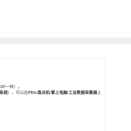
RP一样）。
系统
PDA/盘点机/掌上电脑/工业数据采集器
），可以在
上