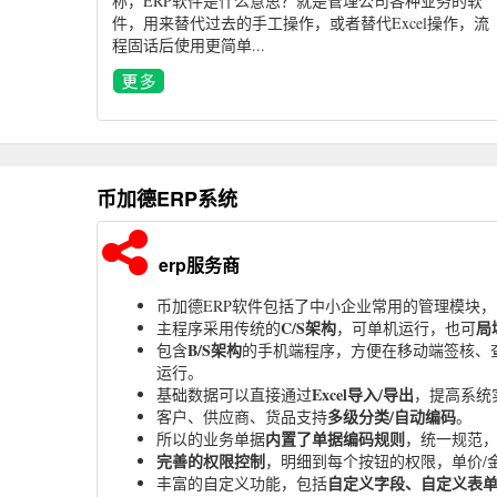
称，ERP软件是什么意思？就是管理公司各种业务的软
件，用来替代过去的手工操作，或者替代Excel操作，流
程固话后使用更简单...
币加德ERP系统
erp服务商
币加德ERP软件包括了中小企业常用的管理模块
C/S架构
局
主程序采用传统的
，可单机运行，也可
B/S架构
包含
的手机端程序，方便在移动端签核、
运行。
Excel导入/导出
基础数据可以直接通过
，提高系统
多级分类/自动编码
客户、供应商、货品支持
。
内置了单据编码规则
所以的业务单据
，统一规范
完善的权限控制
，明细到每个按钮的权限，单价/
自定义字段、自定义表
丰富的自定义功能，包括