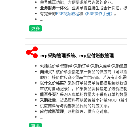
单号修正
功能，方便要求单号连续的企业。
业务财务一体化
，业务单据直接生成会计凭证，
有完善的
ERP视频教程
和
《ERP操作手册》
。
...
erp采购管理系统、erp应付账款管理
包括核价单/请购单/采购订单/采购入库单/采购退
向谁买？
核价单会指定某一货品的供应商（可以
顺序：核价供应商➪货品主供应商。若没有带出需
以什么价格买？
采购订单货品单价根据系统参数设
审核时自动记录）。如果货品资料设定了进价控
能否多买？
采购入库单的数量大于采购订单的数
采购批量
。货品资料可以设置最小补量MOQ（最小
供应商料号与内部货品代码的对应关系。
应付款账管理
。账期管理、供应商对账。
...