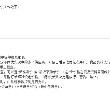
提供工作效率。
回单等单据及报表。
指定不同优先次序的多个供应商，方便日后更改优先次序）。货品资料也
手工指定。
置，可以是“标准进价”或“最近采购单价”（这2个价格在货品资料里面维护
制，采购订单超过设定价格，由系统参数决定是放行、警告、禁止。
量时，由系统参数控制是否允许。
订单量）/补货倍量MPQ（最小包装量）。