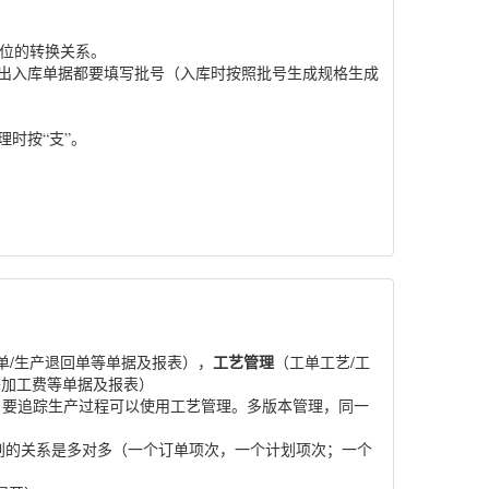
单位的转换关系。
的出入库单据都要填写批号（入库时按照批号生成规格生成
理时按“支”。
工艺管理
库单/生产退回单等单据及报表），
（工单工艺/工
委外加工费等单据及报表）
，要追踪生产过程可以使用工艺管理。多版本管理，同一
划的关系是多对多（一个订单项次，一个计划项次；一个