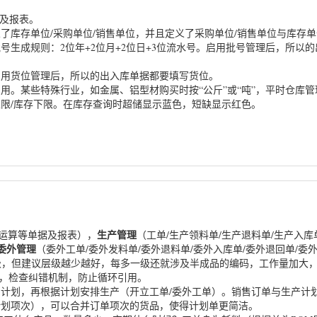
据及报表。
了库存单位/采购单位/销售单位，并且定义了采购单位/销售单位与库存
号生成规则：2位年+2位月+2位日+3位流水号。启用批号管理后，所以
启用货位管理后，所以的出入库单据都要填写货位。
用。某些特殊行业，如金属、铝型材购买时按“公斤”或“吨”，平时仓库管
限/库存下限。在库存查询时超储显示蓝色，短缺显示红色。
生产管理
P运算等单据及报表），
（工单/生产领料单/生产退料单/生产入
委外管理
（委外工单/委外发料单/委外退料单/委外入库单/委外退回单/
3级，但建议层级越少越好，每多一级还就涉及半成品的编码，工作量加大
开，检查纠错机制，防止循环引用。
计划，再根据计划安排生产（开立工单/委外工单）。销售订单与生产计
计划项次），可以合并订单项次的货品，使得计划单更简洁。