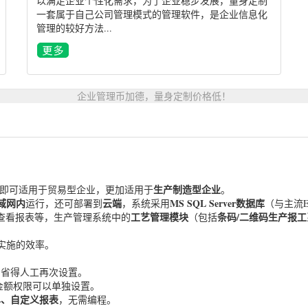
以满足企业个性化需求，为了企业稳步发展，量身定制
一套属于自己公司管理模式的管理软件，是企业信息化
管理的较好方法...
企业管理币加德，量身定制价格低！
生产制造型企业
，即可适用于贸易型企业，更加适用于
。
域网内
云端
MS SQL Server数据库
运行，还可部署到
，系统采用
（与主流E
工艺管理模块
条码/二维码生产报工
查看报表等，生产管理系统中的
（包括
实施的效率。
，省得人工再次设置。
金额权限可以单独设置。
单、自定义报表
，无需编程。