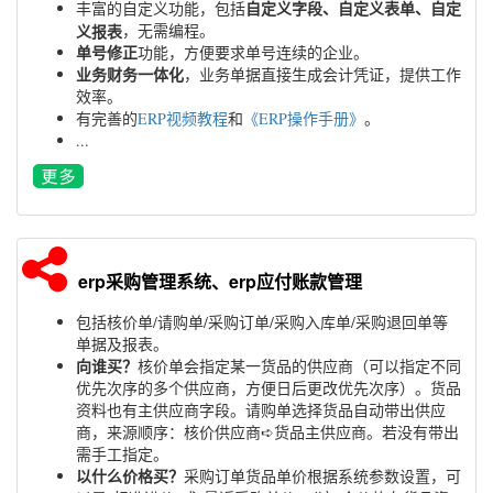
自定义字段、自定义表单、自定
丰富的自定义功能，包括
义报表
，无需编程。
单号修正
功能，方便要求单号连续的企业。
业务财务一体化
，业务单据直接生成会计凭证，提供工作
效率。
有完善的
ERP视频教程
和
《ERP操作手册》
。
...
erp采购管理系统、erp应付账款管理
包括核价单/请购单/采购订单/采购入库单/采购退回单等
单据及报表。
向谁买？
核价单会指定某一货品的供应商（可以指定不同
优先次序的多个供应商，方便日后更改优先次序）。货品
资料也有主供应商字段。请购单选择货品自动带出供应
商，来源顺序：核价供应商➪货品主供应商。若没有带出
需手工指定。
以什么价格买？
采购订单货品单价根据系统参数设置，可