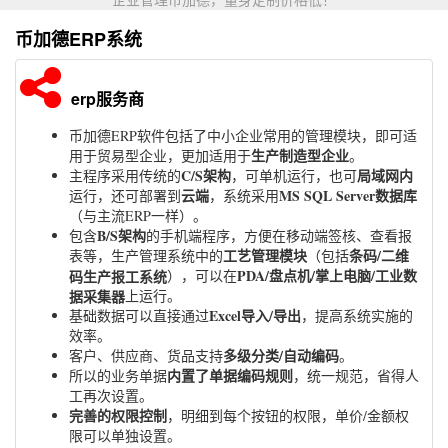
币加德ERP系统
erp服务商
币加德ERP软件包括了中小企业常用的管理模块，即可适
生产制造型企业
用于贸易型企业，更加适用于
。
C/S架构
局域网内
主程序采用传统的
，可单机运行，也可
云端
MS SQL Server数据库
运行，还可部署到
，系统采用
（与主流ERP一样）。
B/S架构
包含
的手机端程序，方便在移动端签核、查看报
工艺管理模块
条码/二维
表等，生产管理系统中的
（包括
PDA/盘点机/掌上电脑/工业数
码生产报工系统
），可以在
据采集器
上运行。
Excel导入/导出
基础数据可以直接通过
，提高系统实施的
效率。
多级分类/自动编码
客户、供应商、货品支持
。
内置了单据编码规则
所以的业务单据
，统一规范，省得人
工再次设置。
完善的权限控制
，明细到每个按钮的权限，单价/金额权
限可以单独设置。