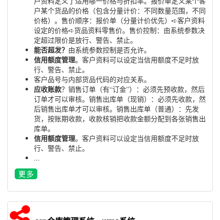
户资料定义了适用哪一价格与折扣率。报价单定义某个客
户某个货品的价格（包含分量计价：不同数量范围，不同
价格）。售价顺序：报价单（分量计价优先）➪客户资料
设定的价格➪货品资料零售价。售价控制：由系统参数决
定超过限价是放行、警告、禁止。
能否超发？
由系统参数控制是否允许。
信用额度管理
。客户资料可以设定当信用额度不足时放
行、警告、禁止。
客户品号与内部货品代码的对应关系。
应收账款
？销售订单（有“订金”）：必须先预收款，然后
订单才可以审核。销售出库单（现销）：必须先收款，然
后销售出库单才可以审核。销售出库单（普通）：先发
货，按账期收款，收款核销把收款金额分配到各张销售出
库单。
信用额度管理
。客户资料可以设定当信用额度不足时放
行、警告、禁止。
...