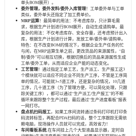
单头BOM展开）。
委外管理，委外发料/委外入库管理
！工单委外单与工单
类似，委外单头还指定了加工费单价。
MRP运算
！最简单的用法：不考虑库存，只计算毛需
求，根据生产计划进行BOM展开，自动生成请购单。最
复杂的用法：不仅考虑库存、安全存量，还考虑预计出入
库，根据生产计划进行计算，发放工单/委外单/请购单。
特色：在不改变BOM的情况下，根据企业生产任务的忙
与闲，在MRP运算生单之前，更改货品的来源属性，“自
制/委外”可以相互切换，根据切换后的货品来源属性生成
工单/委外工单，从而适应企业产能的动态变化。
工艺管理
！通过指定工单工艺，生产派工、生产报工这3
个模块就可以适应不同企业不同生产工序，不管是工序简
单的情况，可能就3~5道工序，还是复杂的情况，10几道
工序，几十道工序（为了管理方便，可以简化处理，只跟
踪关键工序），都可以通过“生产派工/生产报工”的不断
循环来跟踪整个生产过程，最后通过“生产进度看板”报表
一网打尽。
盘点机扫码报工
，如果工序间流转通过条码打印机打印条
码流转标签，再配合PDA扫码的话，整个工序跟踪无需依
赖电脑，现场操作人员就可以完成，高效省力！
车间看板系统
,在车间挂上几个大型液晶显示器，定时自
动刷新“生产进度看板”报表的话，如果通过互联网Web页