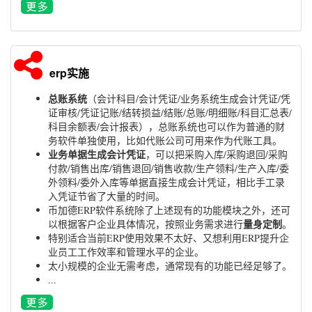
erp实施
总账系统
（会计科目/会计凭证/业务系统生成会计凭证/凭
证审核/凭证记账/结转损益/结账/总账/明细账/科目汇总表/
科目余额表/会计报表），总账系统也可以作为普通的财
务软件单独使用，比如代账公司可用来作为代账工具。
业务单据生成会计凭证
，可以把采购入库/采购退回/采购
付款/销售出库/销售退回/销售收款/生产领料/生产入库/委
外领料/委外入库等单据直接生成会计凭证，相比手工录
入凭证节省了大量的时间。
币加德ERP软件系统除了上述现有的功能模块之外，还可
量身定制
以根据客户企业具体情况，按照业务需求进行
。
特别适合当前ERP使用效果不太好、又想利用ERP提升企
业员工工作效率和管理水平的企业。
太小规模的企业无需考虑，通常现有的功能已经足够了。
...