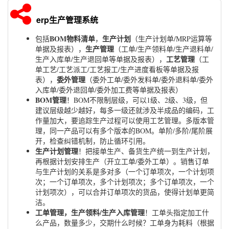
erp生产管理系统
BOM物料清单
生产计划
包括
，
（生产计划单/MRP运算等
生产管理
单据及报表），
（工单/生产领料单/生产退料单/
工艺管理
生产入库单/生产退回单等单据及报表），
（工
单工艺/工艺派工/工艺报工/生产进度看板等单据及报
委外管理
表），
（委外工单/委外发料单/委外退料单/委外
入库单/委外退回单/委外加工费等单据及报表）
BOM管理
！BOM不限制层级，可以1级、2级、3级，但
建议层级越少越好，每多一级还就涉及半成品的编码，工
作量加大，要追踪生产过程可以使用工艺管理。多版本管
理，同一产品可以有多个版本的BOM。单阶/多阶/尾阶展
开，检查纠错机制，防止循环引用。
生产计划管理
！把接单生产、备货生产统一到生产计划，
再根据计划安排生产（开立工单/委外工单）。销售订单
与生产计划的关系是多对多（一个订单项次，一个计划项
次；一个订单项次，多个计划项次；多个订单项次，一个
计划项次），可以合并订单项次的货品，使得计划单更简
洁。
工单管理，生产领料/生产入库管理
！工单头指定加工什
么产品，数量多少，交期什么时候？工单身为耗料（根据