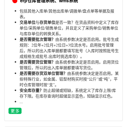
erp仓库管理系统、wms系统
包括其他入库单/其他出库单/调拨单/盘点单等单据及报
表。
交易单位
存货单位
与
是否一致？在货品资料中定义了库存
单位/采购单位/销售单位，并且定义了采购单位/销售单位
与库存单位的转换关系。
是否需要批次管理？
由系统参数决定是否启用。批号生成
规则：2位年+2位月+2位日+3位流水号。启用批号管理
后，所以的出入库单据都要填写批号（入库时按照批号生
成规格生成批号,出库时挑选库存）。
是否需要货位管理？
由系统参数决定是否启用。启用货位
管理后，所以的出入库单据都要填写货位。
是否需要存货双单位管理？
由系统参数决定是否启用。某
些特殊行业，如金属、铝型材购买时按“公斤”或“吨”，平
时仓库管理时按“支”。
安全库存量？
防止超储或短缺，系统定义了库存上限/库
存下限。在库存查询时超储显示蓝色，短缺显示红色。
...