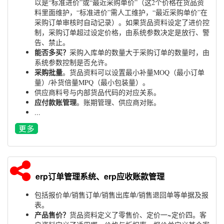
以是“标准进价”或“最近采购单价”（这2个价格在货品资
料里面维护，“标准进价”需人工维护，“最近采购单价”在
采购订单审核时自动记录）。如果货品资料设定了进价控
制，采购订单超过设定价格，由系统参数决定是放行、警
告、禁止。
能否多买？
采购入库单的数量大于采购订单的数量时，由
系统参数控制是否允许。
采购批量
。货品资料可以设置最小补量MOQ（最小订单
量）/补货倍量MPQ（最小包装量）。
供应商料号与内部货品代码的对应关系。
应付款账管理
。账期管理、供应商对账。
...
erp订单管理系统、erp应收账款管理
包括报价单/销售订单/销售出库单/销售退回单等单据及报
表。
产品售价？
货品资料定义了零售价、定价一~定价四。客