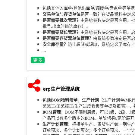
包括其他入库单/其他出库单/调拨单/盘点单等单
交易单位
存货单位
与
是否一致？在货品资料中定义
是否需要批次管理？
由系统参数决定是否启用。批
批号,出库时挑选库存）。
是否需要货位管理？
由系统参数决定是否启用。
是否需要存货双单位管理？
由系统参数决定是否启
安全库存量？
防止超储或短缺，系统定义了库存上
...
erp生产管理系统
BOM物料清单
生产计划
包括
，
（生产计划单/MR
艺派工/工艺报工/生产进度看板等单据及报表），
BOM管理
！BOM不限制层级，可以1级、2级、
产品可以有多个版本的BOM。单阶/多阶/尾阶展
生产计划管理
！把接单生产、备货生产统一到生产
订单项次，多个计划项次；多个订单项次，一个