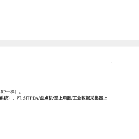
RP一样）。
系统
PDA/盘点机/掌上电脑/工业数据采集器
），可以在
上