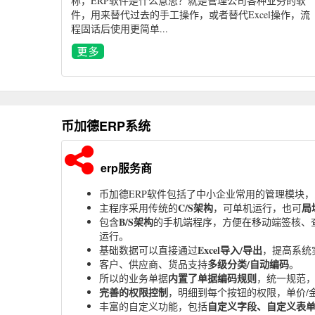
称，ERP软件是什么意思？就是管理公司各种业务的软
件，用来替代过去的手工操作，或者替代Excel操作，流
程固话后使用更简单...
币加德ERP系统
erp服务商
币加德ERP软件包括了中小企业常用的管理模块
C/S架构
局
主程序采用传统的
，可单机运行，也可
B/S架构
包含
的手机端程序，方便在移动端签核、
运行。
Excel导入/导出
基础数据可以直接通过
，提高系统
多级分类/自动编码
客户、供应商、货品支持
。
内置了单据编码规则
所以的业务单据
，统一规范
完善的权限控制
，明细到每个按钮的权限，单价/
自定义字段、自定义表
丰富的自定义功能，包括