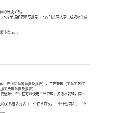
单位的转换关系。
的出入库单据都要填写批号（入库时按照批号生成规格生成
理时按“支”。
工艺管理
库单/生产退回单等单据及报表），
（工单工艺/工
委外加工费等单据及报表）
，要追踪生产过程可以使用工艺管理。多版本管理，同一
划的关系是多对多（一个订单项次，一个计划项次；一个