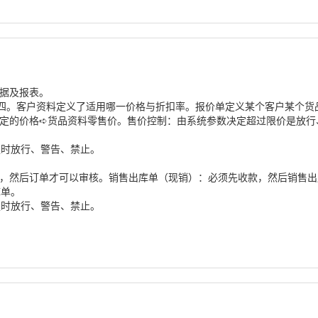
单据及报表。
四。客户资料定义了适用哪一价格与折扣率。报价单定义某个客户某个货
定的价格➪货品资料零售价。售价控制：由系统参数决定超过限价是放行
足时放行、警告、禁止。
款，然后订单才可以审核。销售出库单（现销）：必须先收款，然后销售
库单。
足时放行、警告、禁止。