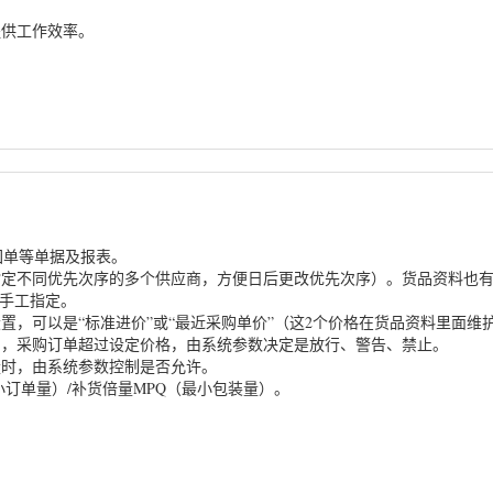
提供工作效率。
回单等单据及报表。
指定不同优先次序的多个供应商，方便日后更改优先次序）。货品资料也
手工指定。
置，可以是“标准进价”或“最近采购单价”（这2个价格在货品资料里面维护
制，采购订单超过设定价格，由系统参数决定是放行、警告、禁止。
量时，由系统参数控制是否允许。
订单量）/补货倍量MPQ（最小包装量）。