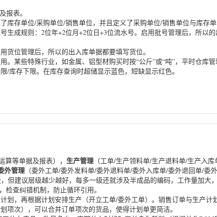
据及报表。
了库存单位/采购单位/销售单位，并且定义了采购单位/销售单位与库存
号生成规则：2位年+2位月+2位日+3位流水号。启用批号管理后，所以
启用货位管理后，所以的出入库单据都要填写货位。
用。某些特殊行业，如金属、铝型材购买时按“公斤”或“吨”，平时仓库管
限/库存下限。在库存查询时超储显示蓝色，短缺显示红色。
生产管理
P运算等单据及报表），
（工单/生产领料单/生产退料单/生产入
委外管理
（委外工单/委外发料单/委外退料单/委外入库单/委外退回单/
3级，但建议层级越少越好，每多一级还就涉及半成品的编码，工作量加大
开，检查纠错机制，防止循环引用。
计划，再根据计划安排生产（开立工单/委外工单）。销售订单与生产计
计划项次），可以合并订单项次的货品，使得计划单更简洁。