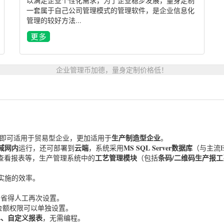
以满足企业个性化需求，为了企业稳步发展，量身定制
一套属于自己公司管理模式的管理软件，是企业信息化
管理的较好方法...
企业管理币加德，量身定制价格低！
生产制造型企业
，即可适用于贸易型企业，更加适用于
。
域网内
云端
MS SQL Server数据库
运行，还可部署到
，系统采用
（与主流E
工艺管理模块
条码/二维码生产报工
查看报表等，生产管理系统中的
（包括
实施的效率。
，省得人工再次设置。
金额权限可以单独设置。
单、自定义报表
，无需编程。