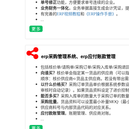
单号修正
功能，方便要求单号连续的企业。
业务财务一体化
，业务单据直接生成会计凭证，
有完善的
ERP视频教程
和
《ERP操作手册》
。
...
erp采购管理系统、erp应付账款管理
包括核价单/请购单/采购订单/采购入库单/采购退
向谁买？
核价单会指定某一货品的供应商（可以
顺序：核价供应商➪货品主供应商。若没有带出需
以什么价格买？
采购订单货品单价根据系统参数设
审核时自动记录）。如果货品资料设定了进价控
能否多买？
采购入库单的数量大于采购订单的数
采购批量
。货品资料可以设置最小补量MOQ（最小
供应商料号与内部货品代码的对应关系。
应付款账管理
。账期管理、供应商对账。
...