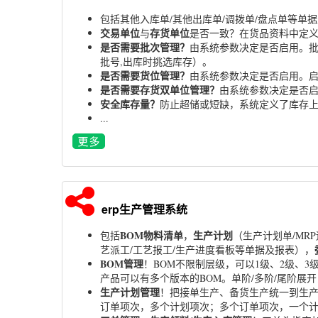
包括其他入库单/其他出库单/调拨单/盘点单等单
交易单位
存货单位
与
是否一致？在货品资料中定义
是否需要批次管理？
由系统参数决定是否启用。批
批号,出库时挑选库存）。
是否需要货位管理？
由系统参数决定是否启用。
是否需要存货双单位管理？
由系统参数决定是否启
安全库存量？
防止超储或短缺，系统定义了库存上
...
erp生产管理系统
BOM物料清单
生产计划
包括
，
（生产计划单/MR
艺派工/工艺报工/生产进度看板等单据及报表），
BOM管理
！BOM不限制层级，可以1级、2级、
产品可以有多个版本的BOM。单阶/多阶/尾阶展
生产计划管理
！把接单生产、备货生产统一到生产
订单项次，多个计划项次；多个订单项次，一个