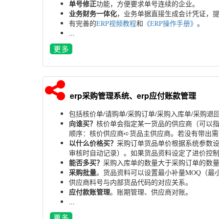
单号修正
功能，方便要求单号连续的企业。
业务财务一体化
，业务单据直接生成会计凭证，
有完善的
ERP视频教程
和
《ERP操作手册》
。
...
erp采购管理系统、erp应付账款管理
包括核价单/请购单/采购订单/采购入库单/采购退
向谁买？
核价单会指定某一货品的供应商（可以
顺序：核价供应商➪货品主供应商。若没有带出需
以什么价格买？
采购订单货品单价根据系统参数设
审核时自动记录）。如果货品资料设定了进价控
能否多买？
采购入库单的数量大于采购订单的数
采购批量
。货品资料可以设置最小补量MOQ（最小
供应商料号与内部货品代码的对应关系。
应付款账管理
。账期管理、供应商对账。
...