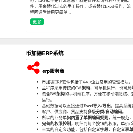
称，ERP软件是什么意思？就是管理公司各种业务的软
件，用来替代过去的手工操作，或者替代Excel操作，流
程固话后使用更简单...
币加德ERP系统
erp服务商
币加德ERP软件包括了中小企业常用的管理模块
C/S架构
局
主程序采用传统的
，可单机运行，也可
B/S架构
包含
的手机端程序，方便在移动端签核、
运行。
Excel导入/导出
基础数据可以直接通过
，提高系统
多级分类/自动编码
客户、供应商、货品支持
。
内置了单据编码规则
所以的业务单据
，统一规范
完善的权限控制
，明细到每个按钮的权限，单价/
自定义字段、自定义表
丰富的自定义功能，包括