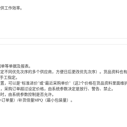
提供工作效率。
回单等单据及报表。
指定不同优先次序的多个供应商，方便日后更改优先次序）。货品资料也
手工指定。
置，可以是“标准进价”或“最近采购单价”（这2个价格在货品资料里面维护
制，采购订单超过设定价格，由系统参数决定是放行、警告、禁止。
量时，由系统参数控制是否允许。
订单量）/补货倍量MPQ（最小包装量）。