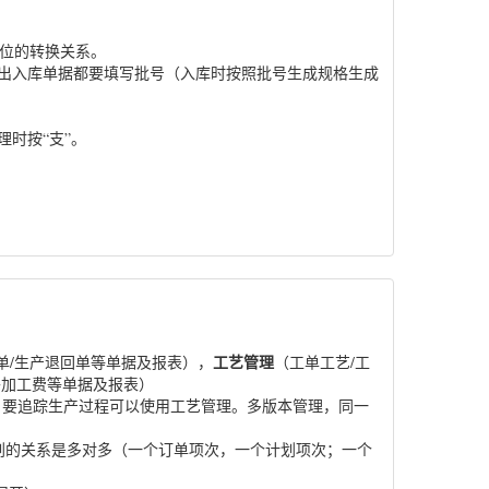
单位的转换关系。
的出入库单据都要填写批号（入库时按照批号生成规格生成
理时按“支”。
工艺管理
库单/生产退回单等单据及报表），
（工单工艺/工
委外加工费等单据及报表）
，要追踪生产过程可以使用工艺管理。多版本管理，同一
划的关系是多对多（一个订单项次，一个计划项次；一个