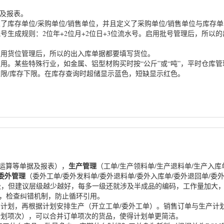
据及报表。
了库存单位/采购单位/销售单位，并且定义了采购单位/销售单位与库存
号生成规则：2位年+2位月+2位日+3位流水号。启用批号管理后，所以
启用货位管理后，所以的出入库单据都要填写货位。
用。某些特殊行业，如金属、铝型材购买时按“公斤”或“吨”，平时仓库管
限/库存下限。在库存查询时超储显示蓝色，短缺显示红色。
生产管理
P运算等单据及报表），
（工单/生产领料单/生产退料单/生产入
委外管理
（委外工单/委外发料单/委外退料单/委外入库单/委外退回单/
3级，但建议层级越少越好，每多一级还就涉及半成品的编码，工作量加大
开，检查纠错机制，防止循环引用。
计划，再根据计划安排生产（开立工单/委外工单）。销售订单与生产计
计划项次），可以合并订单项次的货品，使得计划单更简洁。