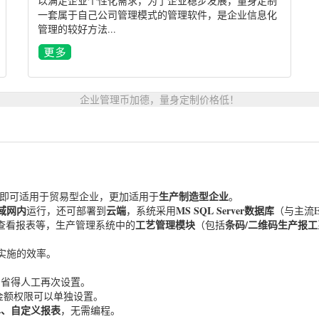
以满足企业个性化需求，为了企业稳步发展，量身定制
一套属于自己公司管理模式的管理软件，是企业信息化
管理的较好方法...
企业管理币加德，量身定制价格低！
生产制造型企业
，即可适用于贸易型企业，更加适用于
。
域网内
云端
MS SQL Server数据库
运行，还可部署到
，系统采用
（与主流E
工艺管理模块
条码/二维码生产报工
查看报表等，生产管理系统中的
（包括
实施的效率。
，省得人工再次设置。
金额权限可以单独设置。
单、自定义报表
，无需编程。