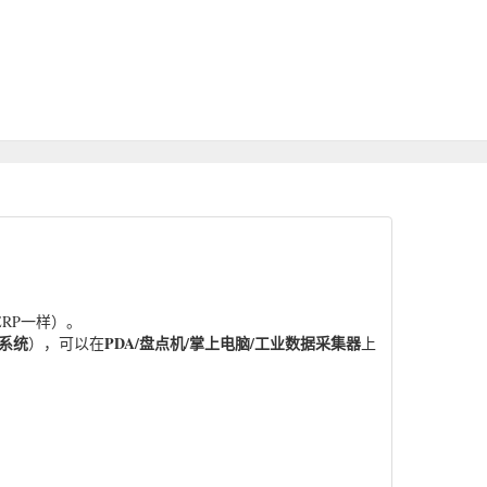
RP一样）。
系统
PDA/盘点机/掌上电脑/工业数据采集器
），可以在
上