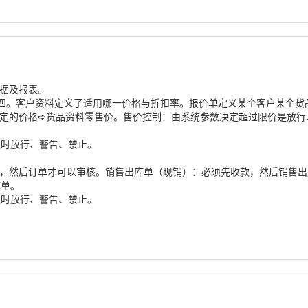
单据及报表。
四。客户资料定义了适用哪一价格与折扣率。报价单定义某个客户某个货
定的价格➪货品资料零售价。售价控制：由系统参数决定超过限价是放行
足时放行、警告、禁止。
款，然后订单才可以审核。销售出库单（现销）：必须先收款，然后销售
库单。
足时放行、警告、禁止。