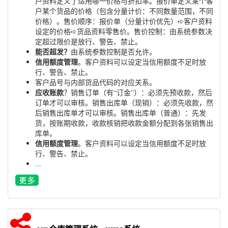
户资料定义了适用哪一价格与折扣率。报价单定义某个客
户某个货品的价格（包含分量计价：不同数量范围，不同
价格）。售价顺序：报价单（分量计价优先）➪客户资料
设定的价格➪货品资料零售价。售价控制：由系统参数决
定超过限价是放行、警告、禁止。
能否超发？
由系统参数控制是否允许。
信用额度管理
。客户资料可以设定当信用额度不足时放
行、警告、禁止。
客户品号与内部货品代码的对应关系。
应收账款
？销售订单（有“订金”）：必须先预收款，然后
订单才可以审核。销售出库单（现销）：必须先收款，然
后销售出库单才可以审核。销售出库单（普通）：先发
货，按账期收款，收款核销把收款金额分配到各张销售出
库单。
信用额度管理
。客户资料可以设定当信用额度不足时放
行、警告、禁止。
...