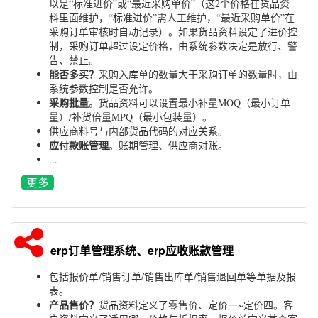
以是“标准进价”或“最近采购单价”（这2个价格在货品资
料里面维护，“标准进价”需人工维护，“最近采购单价”在
采购订单审核时自动记录）。如果货品资料设定了进价控
制，采购订单超过设定价格，由系统参数决定是放行、警
告、禁止。
能否多买？
采购入库单的数量大于采购订单的数量时，由
系统参数控制是否允许。
采购批量
。货品资料可以设置最小补量MOQ（最小订单
量）/补货倍量MPQ（最小包装量）。
供应商料号与内部货品代码的对应关系。
应付款账管理
。账期管理、供应商对账。
...
erp订单管理系统、erp应收账款管理
包括报价单/销售订单/销售出库单/销售退回单等单据及报
表。
产品售价？
货品资料定义了零售价、定价一~定价四。客