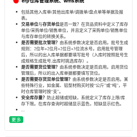
erp仓库管理系统、wms系统
包括其他入库单/其他出库单/调拨单/盘点单等单据及报
表。
交易单位
存货单位
与
是否一致？在货品资料中定义了库存
单位/采购单位/销售单位，并且定义了采购单位/销售单位
与库存单位的转换关系。
是否需要批次管理？
由系统参数决定是否启用。批号生成
规则：2位年+2位月+2位日+3位流水号。启用批号管理
后，所以的出入库单据都要填写批号（入库时按照批号生
成规格生成批号,出库时挑选库存）。
是否需要货位管理？
由系统参数决定是否启用。启用货位
管理后，所以的出入库单据都要填写货位。
是否需要存货双单位管理？
由系统参数决定是否启用。某
些特殊行业，如金属、铝型材购买时按“公斤”或“吨”，平
时仓库管理时按“支”。
安全库存量？
防止超储或短缺，系统定义了库存上限/库
存下限。在库存查询时超储显示蓝色，短缺显示红色。
...