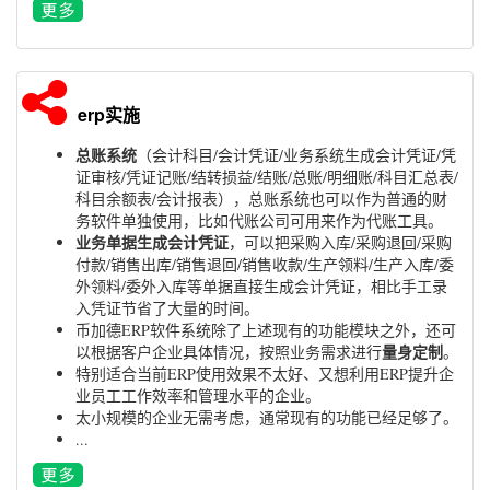
erp实施
总账系统
（会计科目/会计凭证/业务系统生成会计凭证/凭
证审核/凭证记账/结转损益/结账/总账/明细账/科目汇总表/
科目余额表/会计报表），总账系统也可以作为普通的财
务软件单独使用，比如代账公司可用来作为代账工具。
业务单据生成会计凭证
，可以把采购入库/采购退回/采购
付款/销售出库/销售退回/销售收款/生产领料/生产入库/委
外领料/委外入库等单据直接生成会计凭证，相比手工录
入凭证节省了大量的时间。
币加德ERP软件系统除了上述现有的功能模块之外，还可
量身定制
以根据客户企业具体情况，按照业务需求进行
。
特别适合当前ERP使用效果不太好、又想利用ERP提升企
业员工工作效率和管理水平的企业。
太小规模的企业无需考虑，通常现有的功能已经足够了。
...