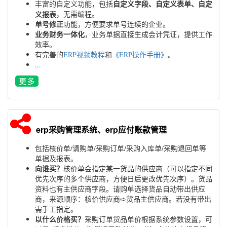
自定义字段、自定义表单、自定
丰富的自定义功能，包括
义报表
，无需编程。
单号修正
功能，方便要求单号连续的企业。
业务财务一体化
，业务单据直接生成会计凭证，提供工作
效率。
有完善的
ERP视频教程
和
《ERP操作手册》
。
...
erp采购管理系统、erp应付账款管理
包括核价单/请购单/采购订单/采购入库单/采购退回单等
单据及报表。
向谁买？
核价单会指定某一货品的供应商（可以指定不同
优先次序的多个供应商，方便日后更改优先次序）。货品
资料也有主供应商字段。请购单选择货品自动带出供应
商，来源顺序：核价供应商➪货品主供应商。若没有带出
需手工指定。
以什么价格买？
采购订单货品单价根据系统参数设置，可