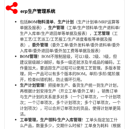
erp生产管理系统
BOM物料清单
生产计划
包括
，
（生产计划单/MRP运算等
生产管理
单据及报表），
（工单/生产领料单/生产退料单/
工艺管理
生产入库单/生产退回单等单据及报表），
（工
单工艺/工艺派工/工艺报工/生产进度看板等单据及报
委外管理
表），
（委外工单/委外发料单/委外退料单/委外
入库单/委外退回单/委外加工费等单据及报表）
BOM管理
！BOM不限制层级，可以1级、2级、3级，但
建议层级越少越好，每多一级还就涉及半成品的编码，工
作量加大，要追踪生产过程可以使用工艺管理。多版本管
理，同一产品可以有多个版本的BOM。单阶/多阶/尾阶展
开，检查纠错机制，防止循环引用。
生产计划管理
！把接单生产、备货生产统一到生产计划，
再根据计划安排生产（开立工单/委外工单）。销售订单
与生产计划的关系是多对多（一个订单项次，一个计划项
次；一个订单项次，多个计划项次；多个订单项次，一个
计划项次），可以合并订单项次的货品，使得计划单更简
洁。
工单管理，生产领料/生产入库管理
！工单头指定加工什
么产品，数量多少，交期什么时候？工单身为耗料（根据