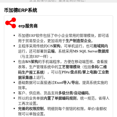
币加德ERP系统
erp服务商
币加德ERP软件包括了中小企业常用的管理模块，即可适
生产制造型企业
用于贸易型企业，更加适用于
。
C/S架构
局域网内
主程序采用传统的
，可单机运行，也可
云端
MS SQL Server数据库
运行，还可部署到
，系统采用
（与主流ERP一样）。
B/S架构
包含
的手机端程序，方便在移动端签核、查看报
工艺管理模块
条码/二维
表等，生产管理系统中的
（包括
PDA/盘点机/掌上电脑/工业数
码生产报工系统
），可以在
据采集器
上运行。
Excel导入/导出
基础数据可以直接通过
，提高系统实施的
效率。
多级分类/自动编码
客户、供应商、货品支持
。
内置了单据编码规则
所以的业务单据
，统一规范，省得人
工再次设置。
完善的权限控制
，明细到每个按钮的权限，单价/金额权
限可以单独设置。